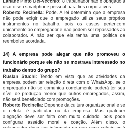
Lariane Pinto Del-Vecchio:
O trabalhador não é obrigado a
usar o seu smartphone pessoal para fins corporativos.
Roberto Recinella
: Pode. A lei determina que a empresa
não pode exigir que o empregado utilize seus próprios
instrumentos no trabalho, pois os custos pertencem
unicamente ao empregador e não podem ser repassados ao
colaborador. A não ser que ela tenha uma política de
reembolso acordada.
14) A empresa pode alegar que não promoveu o
funcionário porque ele não se mostrava interessado no
trabalho dentro do grupo?
Ruslan Stuchi:
Tendo em vista que as atividades da
empresa podem ter relação direta com o WhatsApp, se o
empregado não se comunica corretamente poderá ter seu
nível de produção menor que outros empregados, assim,
não será beneficiado com promoções.
Roberto Recinella:
Depende da cultura organizacional e se
o celular é particular ou da empresa. Mas qualquer
alegação deve ser feita com muito cuidado, pois pode
configurar assédio moral e coação. Além disso, o
colaborador deve ser informado de que esse critério está