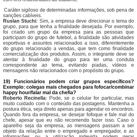
Caráter sigiloso de determinadas informações, sob pena de
sanções cabíveis.
Ruslan Stuchi:
Sim, a empresa deve direcionar o tema do
grupo, para que tenha a finalidade desejada. Por exemplo,
foi criado um grupo da empresa para as pessoas que
participam do grupo de futebol, a finalidade são atividades
esportivas e assuntos relacionados a isso, diferentemente
do grupo relacionado a vendas, que tem como finalidade
comercialização dos produtos. Assim, o integrante deve se
atentar à finalidade do grupo para ter uma conduta
correspondente ao tema, evitando piadas, vídeos e
mensagens não relacionados com o propósito do grupo.
19) Funcionários podem criar grupos específicos?
Exemplo: colegas mais chegados para fofocar/combinar
happy hour/falar mal da chefia?
Roberto Recinella
: Pode, se o celular for particular, mas
muito cuidado com o conteúdo das postagens. Mantenha a
postura ética, seja direto apenas para agendar os encontros.
Quando fora da empresa, se desejar fofoque e fale mal do
chefe, apesar que eu não recomendo fazer isso. Caso o
aparelho seja da empresa, as mensagens passam a ser
objeto da relação entre o empregado e empregador, e as
informações ou a utilização indevida podem gerar