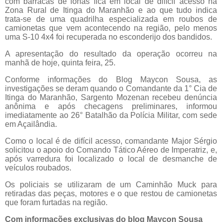
com barracas de lonas fica em local de difícil acesso na
Zona Rural de Itinga do Maranhão e ao que tudo indica
trata-se de uma quadrilha especializada em roubos de
camionetas que vem acontecendo na região, pelo menos
uma S-10 4x4 foi recuperada no esconderijo dos bandidos.
A apresentação do resultado da operação ocorreu na
manhã de hoje, quinta feira, 25.
Conforme informações do Blog Maycon Sousa, as
investigações se deram quando o Comandante da 1° Cia de
Itinga do Maranhão, Sargento Mozenan recebeu denúncia
anônima e após checagens preliminares, informou
imediatamente ao 26° Batalhão da Polícia Militar, com sede
em Açailândia.
Como o local é de difícil acesso, comandante Major Sérgio
solicitou o apoio do Comando Tático Aéreo de Imperatriz, e,
após varredura foi localizado o local de desmanche de
veículos roubados.
Os policiais se utilizaram de um Caminhão Muck para
retiradas das peças, motores e o que restou de camionetas
que foram furtadas na região.
Com informações exclusivas do blog Maycon Sousa