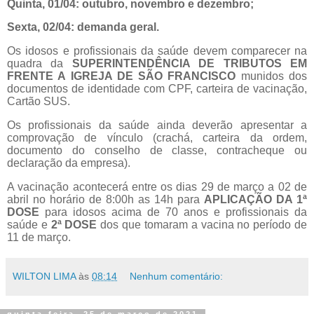
Quinta, 01/04: outubro, novembro e dezembro;
Sexta, 02/04: demanda geral.
Os idosos e profissionais da saúde devem comparecer na
quadra da
SUPERINTENDÊNCIA DE TRIBUTOS EM
FRENTE A IGREJA DE SÃO FRANCISCO
munidos dos
documentos de identidade com CPF, carteira de vacinação,
Cartão SUS.
Os profissionais da saúde ainda deverão apresentar a
comprovação de vínculo (crachá, carteira da ordem,
documento do conselho de classe, contracheque ou
declaração da empresa).
A vacinação acontecerá entre os dias 29 de março a 02 de
abril no horário de 8:00h as 14h para
APLICAÇÃO DA 1ª
DOSE
para idosos acima de 70 anos e profissionais da
saúde e
2ª DOSE
dos que tomaram a vacina no período de
11 de março.
WILTON LIMA
às
08:14
Nenhum comentário:
quinta-feira, 25 de março de 2021