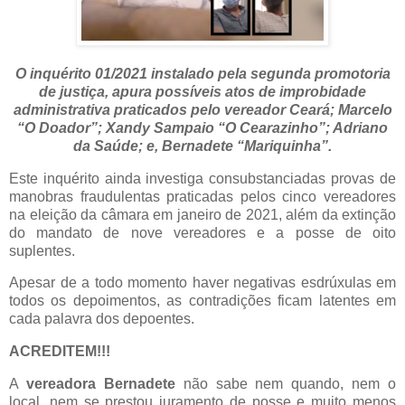
O inquérito 01/2021 instalado pela segunda promotoria
de justiça, apura possíveis atos de improbidade
administrativa praticados pelo vereador Ceará; Marcelo
“O Doador”; Xandy Sampaio “O Cearazinho”; Adriano
da Saúde; e, Bernadete “Mariquinha”.
Este inquérito ainda investiga consubstanciadas provas de
manobras fraudulentas praticadas pelos cinco vereadores
na eleição da câmara em janeiro de 2021, além da extinção
do mandato de nove vereadores e a posse de oito
suplentes.
Apesar de a todo momento haver negativas esdrúxulas em
todos os depoimentos, as contradições ficam latentes em
cada palavra dos depoentes.
ACREDITEM!!!
A
vereadora Bernadete
não sabe nem quando, nem o
local, nem se prestou juramento de posse e muito menos