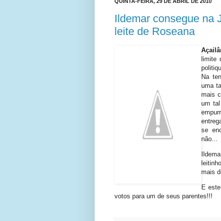
QUINTA-FEIRA, 29 DE ABRIL DE 2010
Ildemar consegue na J
leite de Roseana
Açailâ
limite
politi
Na ten
uma ta
mais c
um tal
empurr
entreg
se enc
não...
Ildema
leitin
mais d
E este
votos para um de seus parentes!!!