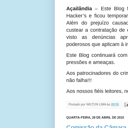
Açailândia
– Este Blog f
Hacker’s e ficou tempora
Além do prejuízo causad
custear a contratação de 
visto as denúncias ap
poderosos que aplicam à i
Este Blog continuará co
pressões e ameaças.
Aos patrocinadores do crim
não falha!!!
Aos nossos fiéis leitores,
Postado por
WILTON LIMA
às
09:55
QUARTA-FEIRA, 28 DE ABRIL DE 2010
Comissão da Câmara d