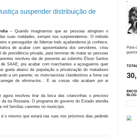
.
ustiça suspender distribuição de
ndia
– Quando imaginamos que as pessoas atingiram o
 das suas maldades, sempre nos surpreendemos. O método
queiro e perseguidor de Ildemar todo açailandense já conhece.
tativa de acabar com aposentadoria dos servidores, criou
Para c
guerra
l de previdência privada, para terminar de matar as pessoas
arentes resolveu dar de presente ao sobrinho Élson Santos
 de SAAE; pra acabar com marchantes e açougueiros quer
TOTAL
ar goela abaixo da população a privatização do matadouro
30
ando a um parente; os moto-taxistas clandestinos a fome vai
arregar de elimina-los... E as coisas não acabam por ai
ENCO
BLOG
r agora resolveu tirar da boca das criancinhas o precioso
ho da tia Roseana. O programa do governo do Estado atendia
e mil famílias carentes no município.
 é o mesmo que estará nas ruas nos próximos dias pedindo