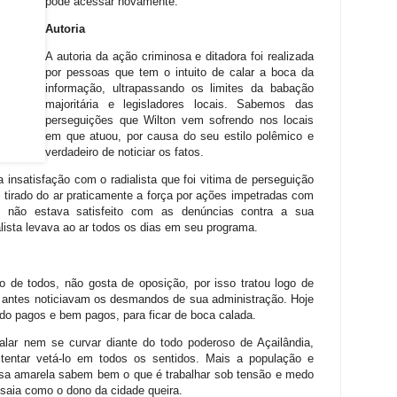
pode acessar novamente.
Autoria
A autoria da ação criminosa e ditadora foi realizada
por pessoas que tem o intuito de calar a boca da
informação, ultrapassando os limites da babação
majoritária e legisladores locais. Sabemos das
perseguições que Wilton vem sofrendo nos locais
em que atuou, por causa do seu estilo polêmico e
verdadeiro de noticiar os fatos.
insatisfação com o radialista que foi vitima de perseguição
 tirado do ar praticamente a força por ações impetradas com
e não estava satisfeito com as denúncias contra a sua
lista levava ao ar todos os dias em seu programa.
 de todos, não gosta de oposição, por isso tratou logo de
 antes noticiavam os desmandos de sua administração. Hoje
o pagos e bem pagos, para ficar de boca calada.
lar nem se curvar diante do todo poderoso de Açailândia,
 tentar vetá-lo em todos os sentidos. Mais a população e
casa amarela sabem bem o que é trabalhar sob tensão e medo
saia como o dono da cidade queira.