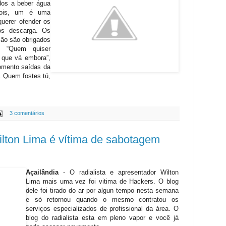
dos a beber água
dois, um é uma
querer ofender os
os descarga. Os
ão são obrigados
. “Quem quiser
r que vá embora”,
omento saídas da
. Quem fostes tú,
3 comentários
ilton Lima é vítima de sabotagem
Açailândia
- O radialista e apresentador Wilton
Lima mais uma vez foi vitima de Hackers. O blog
dele foi tirado do ar por algun tempo nesta semana
e só retornou quando o mesmo contratou os
serviços especializados de profissional da área. O
blog do radialista esta em pleno vapor e você já