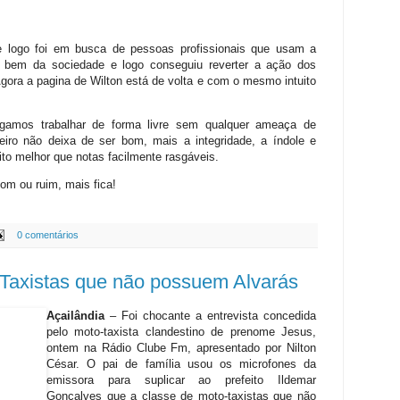
e logo foi em busca de pessoas profissionais que usam a
o bem da sociedade e logo conseguiu reverter a ação dos
Agora a pagina de Wilton está de volta e com o mesmo intuito
sigamos trabalhar de forma livre sem qualquer ameaça de
ro não deixa de ser bom, mais a integridade, a índole e
ito melhor que notas facilmente rasgáveis.
bom ou ruim, mais fica!
0 comentários
-Taxistas que não possuem Alvarás
Açailândia
– Foi chocante a entrevista concedida
pelo moto-taxista clandestino de prenome Jesus,
ontem na Rádio Clube Fm, apresentado por Nilton
César. O pai de família usou os microfones da
emissora para suplicar ao prefeito Ildemar
Gonçalves que a classe de moto-taxistas que não