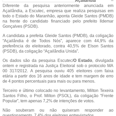
Açailândia
–
Diferente da pesquisa anteriormente anunciada em
Açailândia, a Escutec, empresa que realiza pesquisas em
todo o Estado do Maranhão, aponta Gleide Santos (PMDB)
na frente do candidato financiado pelo prefeito Ildemar
Gonçalves (PSDB).
A candidata a prefeita Gleide Santos (PMDB), da coligação
“Açailândia é de Todos Nós”, aparece com 44,9% da
preferência do eleitorado, contra 40,5% de Elson Santos
(PSDB), da coligação “Açailândia Unida”.
Os dados são da pesquisa Escutec/
O Estado
, divulgada
ontem e registrada na Justiça Eleitoral sob o protocolo MA
00 317/2012. A pesquisa ouviu 405 eleitores com faixa
etária a partir dos 16 anos de idade e tem margem de erro
de 4 pontos percentuais para mais ou para menos.
Terceiro e último colocado no levantamento, Milton Texeira
Santos Filho, o Prof. Milton (PSOL), da coligação “Frente
Popular”, tem apenas 7,2% de intenções de votos.
Não souberam ou não quiseram responder ao
questionamento, 7,4% dos eleitores entrevistados.