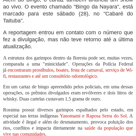
ao vivo. O evento chamado "Bingo da Nayara", está
marcado para este sábado (28), no "Cabaré do
Taituba".
A reportagem entrou em contato com o número que
fez a divulgação, mas não teve retorno até a última
atualização.
A estrutura dos garimpos dentro da floresta pode ser, muitas vezes,
comparada a uma "minicidade". Operações da Polícia Federal
já
encontraram prostíbulos, boates, festa de carnaval, serviço de
Wi-
fi, restaurantes e até um consultório odontológico
.
Em um cartaz de bingo apreendido pelos policiais, em uma dessas
operações, os prêmios divulgados eram revólveres e dois litros de
whisky. Duas cartelas custavam 1,5 grama de ouro.
Roraima possui diversos garimpos espalhados pelo estado, em
especial nas terras indígenas
Yanomami
e
Raposa Serra do Sol
. A
atividade é ilegal e além do desmatamento, provoca poluição dos
rios, conflitos e impacta diretamente na
saúde da população que
vive nas comunidades
.