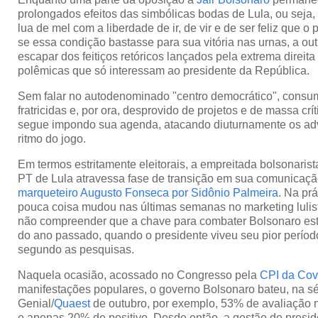
prolongados efeitos das simbólicas bodas de Lula, ou seja
lua de mel com a liberdade de ir, de vir e de ser feliz que o 
se essa condição bastasse para sua vitória nas urnas, a o
escapar dos feitiços retóricos lançados pela extrema direita
polêmicas que só interessam ao presidente da República.
Sem falar no autodenominado "centro democrático", consu
fratricidas e, por ora, desprovido de projetos e de massa crí
segue impondo sua agenda, atacando diuturnamente os adv
ritmo do jogo.
Em termos estritamente eleitorais, a empreitada bolsonarista
PT de Lula atravessa fase de transição em sua comunicaç
marqueteiro Augusto Fonseca por Sidônio Palmeira
. Na prá
pouca coisa mudou nas últimas semanas no marketing lulist
não compreender que a chave para combater Bolsonaro es
do ano passado, quando o presidente viveu seu pior períod
segundo as pesquisas.
Naquela ocasião, acossado no Congresso pela
CPI da Cov
manifestações populares, o governo Bolsonaro bateu, na sé
Genial/
Quaest
de outubro, por exemplo, 53% de avaliação n
e apenas 20% de positivo. Desde então, a gestão do presi