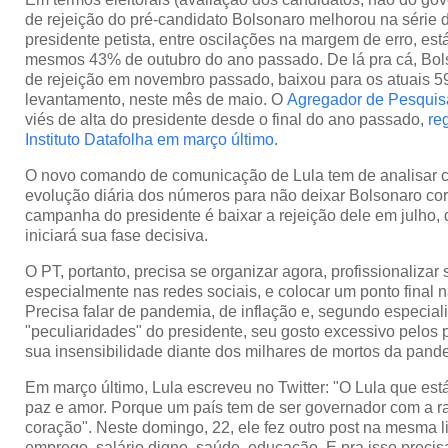
de rejeição do pré-candidato Bolsonaro melhorou na série d
presidente petista, entre oscilações na margem de erro, es
mesmos 43% de outubro do ano passado. De lá pra cá, Bol
de rejeição em novembro passado, baixou para os atuais 5
levantamento, neste mês de maio. O
Agregador de Pesqui
viés de alta do presidente desde o final do ano passado,
re
Instituto Datafolha em março último
.
O novo comando de comunicação de Lula tem de analisar 
evolução diária dos números para não deixar Bolsonaro corr
campanha do presidente é baixar a rejeição dele em julho
iniciará sua fase decisiva.
O PT, portanto, precisa se organizar agora, profissionaliza
especialmente nas redes sociais, e colocar um ponto final n
Precisa falar de pandemia, de inflação e, segundo especiali
"peculiaridades" do presidente, seu gosto excessivo pelos 
sua insensibilidade diante dos milhares de mortos da pand
Em março último, Lula escreveu no Twitter: "O Lula que est
paz e amor. Porque um país tem de ser governador com a 
coração". Neste domingo, 22, ele fez outro post na mesma li
emprego, salário digno, saúde, educação. E pra isso prec