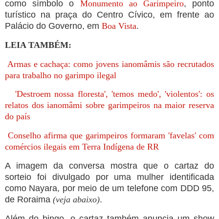
como símbolo o
Monumento ao Garimpeiro
, ponto
turístico na praça do Centro Cívico, em frente ao
Palácio do Governo, em
Boa Vista
.
LEIA TAMBÉM:
Armas e cachaça: como jovens ianomâmis são recrutados
para trabalho no garimpo ilegal
'Destroem nossa floresta', 'temos medo', 'violentos': os
relatos dos ianomâmi sobre garimpeiros na maior reserva
do país
Conselho afirma que garimpeiros formaram 'favelas' com
comércios ilegais em Terra Indígena de RR
A imagem da conversa mostra que o cartaz do
sorteio foi divulgado por uma mulher identificada
como Nayara, por meio de um telefone com DDD 95,
de Roraima
(veja abaixo)
.
Além do bingo, o cartaz também anuncia um show