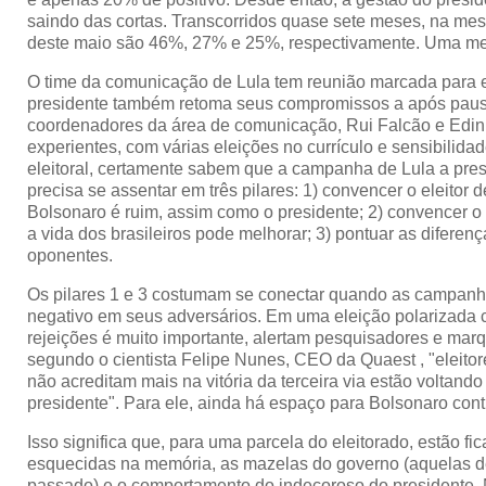
saindo das cortas. Transcorridos quase sete meses, na me
deste maio são 46%, 27% e 25%, respectivamente. Uma me
O time da comunicação de Lula tem reunião marcada para 
presidente também retoma seus compromissos a após paus
coordenadores da área de comunicação, Rui Falcão e Edinho
experientes, com várias eleições no currículo e sensibilida
eleitoral, certamente sabem que a campanha de Lula a presi
precisa se assentar em três pilares: 1) convencer o eleitor 
Bolsonaro é ruim, assim como o presidente; 2) convencer o 
a vida dos brasileiros pode melhorar; 3) pontuar as diferenç
oponentes.
Os pilares 1 e 3 costumam se conectar quando as campanh
negativo em seus adversários. Em uma eleição polarizada 
rejeições é muito importante, alertam pesquisadores e marq
segundo o cientista Felipe Nunes, CEO da Quaest , "eleito
não acreditam mais na vitória da terceira via estão voltando
presidente". Para ele, ainda há espaço para Bolsonaro con
Isso significa que, para uma parcela do eleitorado, estão fic
esquecidas na memória, as mazelas do governo (aquelas d
passado) e o comportamento do indecoroso do presidente.