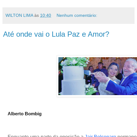
WILTON LIMA
às
10:40
Nenhum comentário:
Até onde vai o Lula Paz e Amor?
Alberto Bombig
Enquanto uma parte da oposição a
Jair Bolsonaro
permanec