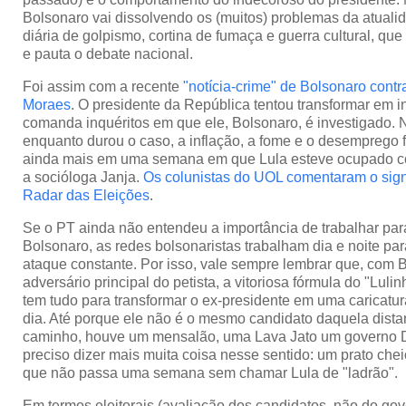
Bolsonaro vai dissolvendo os (muitos) problemas da atuali
diária de golpismo, cortina de fumaça e guerra cultural, que
e pauta o debate nacional.
Foi assim com a recente
"notícia-crime" de Bolsonaro contr
Moraes
. O presidente da República tentou transformar em i
comanda inquéritos em que ele, Bolsonaro, é investigado. 
enquanto durou o caso, a inflação, a fome e o desemprego f
ainda mais em uma semana em que Lula esteve ocupado 
a socióloga Janja.
Os colunistas do UOL comentaram o sig
Radar das Eleições
.
Se o PT ainda não entendeu a importância de trabalhar par
Bolsonaro, as redes bolsonaristas trabalham dia e noite pa
ataque constante. Por isso, vale sempre lembrar que, com
adversário principal do petista, a vitoriosa fórmula do "Lul
tem tudo para transformar o ex-presidente em uma caricatura
dia. Até porque ele não é o mesmo candidato daquela dista
caminho, houve um mensalão, uma Lava Jato um governo D
preciso dizer mais muita coisa nesse sentido: um prato che
que não passa uma semana sem chamar Lula de "ladrão".
Em termos eleitorais (avaliação dos candidatos, não do gov