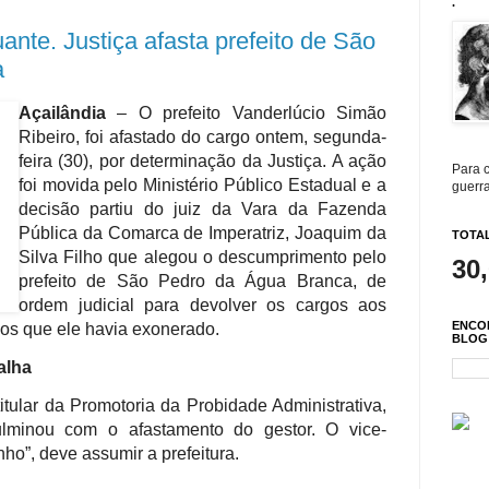
.
ante. Justiça afasta prefeito de São
a
Açailândia
– O prefeito Vanderlúcio Simão
Ribeiro, foi afastado do cargo ontem, segunda-
feira (30), por determinação da Justiça. A ação
Para c
foi movida pelo Ministério Público Estadual e a
guerra
decisão partiu do juiz da Vara da Fazenda
Pública da Comarca de Imperatriz, Joaquim da
TOTAL
Silva Filho que alegou o descumprimento pelo
30
prefeito de São Pedro da Água Branca, de
ordem judicial para devolver os cargos aos
ENCO
os que ele havia exonerado.
BLOG
alha
tular da Promotoria da Probidade Administrativa,
lminou com o afastamento do gestor. O vice-
nho”, deve assumir a prefeitura.