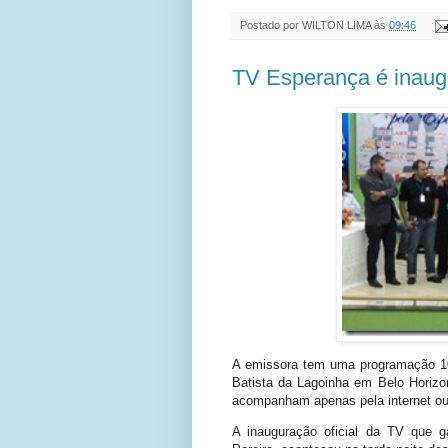
Postado por
WILTON LIMA
às
09:46
TV Esperança é inaug
A emissora tem uma programação 100
Batista da Lagoinha em Belo Horizon
acompanham apenas pela internet ou
A inauguração oficial da TV que g