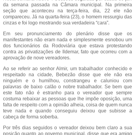
da semana passada na Câmara municipal. Na primeira
seção que aconteceu na terça-feira, dia, 22 ele não
compareceu. Já na quarta-feira (23), o homem ressurgiu das
cinzas e foi logo mostrando sua verdadeira “cara”.
Em seu pronunciamento do plenário disse que os
manifestantes não eram nada e simplesmente esnobou um
dos funcionários da Rodoviária que estava protestando
contra as privatizações de Ildemar, fato que ocorreu com a
aprovação de nove vereadores.
Ao se referir ao senhor Almir, um trabalhador conhecido e
respeitado na cidade, Bebezão disse que ele não era
ninguém e o humilhou, constrangeu e caluniou com
palavras de baixo calão o nobre trabalhador. Se bem que
este fato não é estranho para o vereador que sempre
costuma rebaixar as pessoas que lhe impõe oposição, uma
falta de respeito com a opinião alheia, coisa de quem nunca
teve nada e quando conseguiu deixou que subisse a
cabeça de forma soberba.
Por três dias seguidos o vereador deixou bem claro a sua
posição quanto ao governo municipal, disse que era amigo