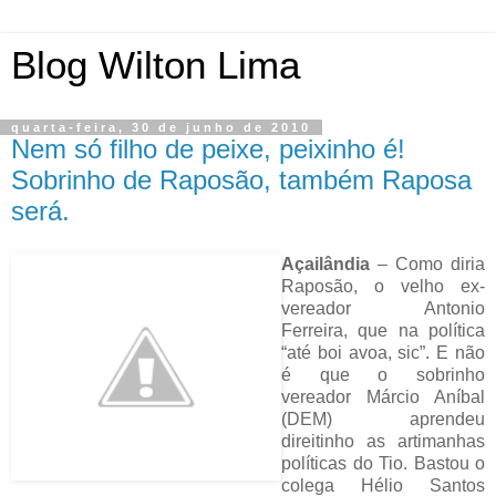
Blog Wilton Lima
quarta-feira, 30 de junho de 2010
Nem só filho de peixe, peixinho é!
Sobrinho de Raposão, também Raposa
será.
Açailândia
– Como diria
Raposão, o velho ex-
vereador Antonio
Ferreira, que na política
“até boi avoa, sic”. E não
é que o sobrinho
vereador Márcio Aníbal
(DEM) aprendeu
direitinho as artimanhas
políticas do Tio. Bastou o
colega Hélio Santos