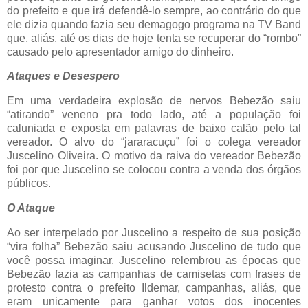
do prefeito e que irá defendê-lo sempre, ao contrário do que
ele dizia quando fazia seu demagogo programa na TV Band
que, aliás, até os dias de hoje tenta se recuperar do “rombo”
causado pelo apresentador amigo do dinheiro.
Ataques e Desespero
Em uma verdadeira explosão de nervos Bebezão saiu
“atirando” veneno pra todo lado, até a população foi
caluniada e exposta em palavras de baixo calão pelo tal
vereador. O alvo do “jararacuçu” foi o colega vereador
Juscelino Oliveira. O motivo da raiva do vereador Bebezão
foi por que Juscelino se colocou contra a venda dos órgãos
públicos.
O Ataque
Ao ser interpelado por Juscelino a respeito de sua posição
“vira folha” Bebezão saiu acusando Juscelino de tudo que
você possa imaginar. Juscelino relembrou as épocas que
Bebezão fazia as campanhas de camisetas com frases de
protesto contra o prefeito Ildemar, campanhas, aliás, que
eram unicamente para ganhar votos dos inocentes