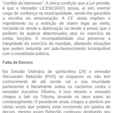
"conflito de interesses". A única condição que a Lei permite,
é que o Vereador LICENCIADO, possa, aí sim, exercer
cargo de confiança na municipalidade, sendo-lhe garantida
a escolha da remuneração. A CF ainda impõem o
impedimento ou a restrição de ordem legal ao eleito,
iniciando-se desde a diplomação ou desde a posse, que o
proíbem de praticar determinados atos no exercício de
certas funções. A incompatibilidade visa preservar a
integridade do exercício do mandato, afastando situações
que podem redundar em auto-favorecimento incompatível
com a moralidade pública.
Falta de Decoro
Na Sessão Ordinária de quinta-feira (24) o vereador
Alexsandro Bebezão (PHS) se esqueceu ou não tem
conhecimento de até aonde vai a sua imunidade
parlamentar e literalmente soltou os cachorros contra o
vereador Juscelino Oliveira, é isso mesmo o vereador
chegou a latir na Tribuna, levando os seus pares ao
constrangimento. O presidente ainda chegou a alertá-lo por
várias vezes que poderia estar incorrendo em quebra de
decoro, mesmo assim Bebezão continuou destilando seu