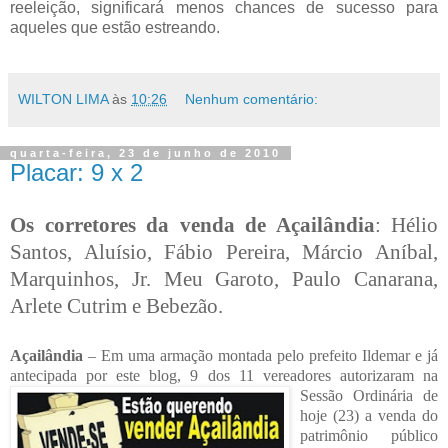
reeleição, significará menos chances de sucesso para
aqueles que estão estreando.
WILTON LIMA
às
10:26
Nenhum comentário:
quarta-feira, 23 de junho de 2010
Placar: 9 x 2
Os corretores da venda de Açailândia
: Hélio
Santos, Aluísio, Fábio Pereira, Márcio Aníbal,
Marquinhos, Jr. Meu Garoto, Paulo Canarana,
Arlete Cutrim e Bebezão.
Açailândia
– Em uma armação montada pelo prefeito Ildemar e já
antecipada por este blog, 9 dos 11 vereadores autorizaram na
Sessão
Ordinária de
hoje (23) a venda do
patrimônio público