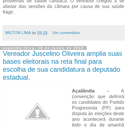
problemas de saúde cardíaca. O vereador chegou a se
afastar das sessões da câmara por causa de sua saúde
frágil.
WILTON LIMA
às
09:18
Um comentário:
segunda-feira, 28 de junho de 2010
Vereador Juscelino Oliveira amplia suas
bases eleitorais na reta final para
escolha de sua candidatura a deputado
estadual.
Açailândia
– A
convenção que definirá
os candidatos do Partido
Progressista (PP) para
disputa às eleições deste
ano acontecerá durante
todo o dia de amanhã