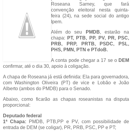
Roseana Sarney, que fará
convenção eleitoral nesta quinta-
feira (24), na sede social do antigo
Ipem.
Além do seu
PMDB
, estarão na
chapa:
PT, PTB, PP, PV, PR, PSC,
PRB, PRP, PRTB, PSDC, PSL,
PHS, PMN, PTN e PTdoB.
A conta pode chegar a 17 se o
DEM
confirmar, até o dia 30, apoio à coligação.
A chapa de Roseana já está definida: Ela para governadora,
com Washington Oliveira (PT) de vice e Lobão e João
Alberto (ambos do PMDB) para o Senado.
Abaixo, como ficarão as chapas roseanistas na disputa
proporcional:
Deputado federal
1ª Chapa:
PMDB, PTB,PP e PV, com possibilidade de
entrada de DEM (se coligar), PR, PRB, PSC, PP e PT;