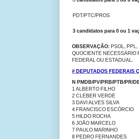
PDT/PTC/PROS
3 candidatos para 0 ou 1 va
OBSERVAÇÃO:
PSOL, PPL
QUOCIENTE NECESSÁRIO 
FEDERAL OU ESTADUAL.
# DEPUTADOS FEDERAIS 
N PMDB/PV/PRB/PTB/PR/D
1 ALBERTO FILHO
2 CLEBER VERDE
3 DAVI ALVES SILVA
4 FRANCISCO ESCÓRCIO
5 HILDO ROCHA
6 JOÃO MARCELO
7 PAULO MARINHO
8 PEDRO FERNANDES