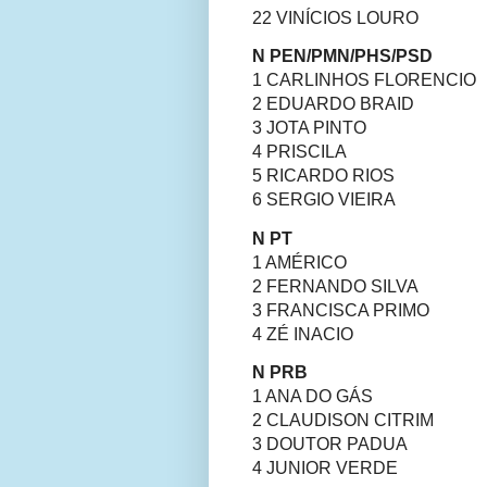
22 VINÍCIOS LOURO
N PEN/PMN/PHS/PSD
1 CARLINHOS FLORENCIO
2 EDUARDO BRAID
3 JOTA PINTO
4 PRISCILA
5 RICARDO RIOS
6 SERGIO VIEIRA
N PT
1 AMÉRICO
2 FERNANDO SILVA
3 FRANCISCA PRIMO
4 ZÉ INACIO
N PRB
1 ANA DO GÁS
2 CLAUDISON CITRIM
3 DOUTOR PADUA
4 JUNIOR VERDE