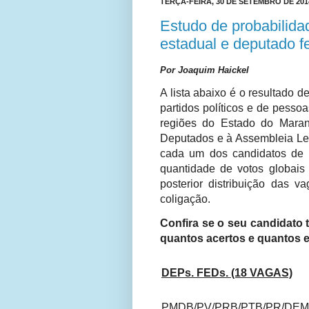
TERÇA-FEIRA, 30 DE SETEMBRO DE 201
Estudo de probabilida
estadual e deputado f
Por Joaquim Haickel
A lista abaixo é o resultado 
partidos políticos e de pesso
regiões do Estado do Mara
Deputados e à Assembleia Legi
cada um dos candidatos de c
quantidade de votos globais 
posterior distribuição das 
coligação.
Confira se o seu candidato 
quantos acertos e quantos e
DEPs. FEDs. (18 VAGAS)
PMDB/PV/PRB/PTB/PR/DEM