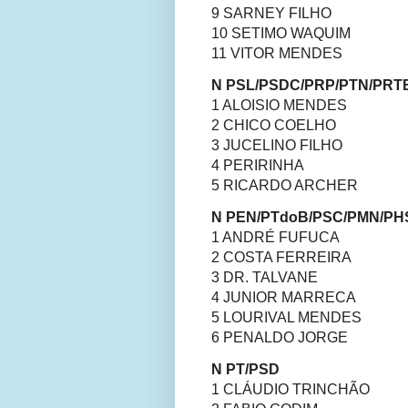
9 SARNEY FILHO
10 SETIMO WAQUIM
11 VITOR MENDES
N PSL/PSDC/PRP/PTN/PRT
1 ALOISIO MENDES
2 CHICO COELHO
3 JUCELINO FILHO
4 PERIRINHA
5 RICARDO ARCHER
N PEN/PTdoB/PSC/PMN/PH
1 ANDRÉ FUFUCA
2 COSTA FERREIRA
3 DR. TALVANE
4 JUNIOR MARRECA
5 LOURIVAL MENDES
6 PENALDO JORGE
N PT/PSD
1 CLÁUDIO TRINCHÃO