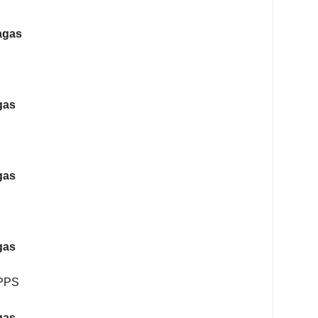
agas
gas
gas
gas
PPS
gas