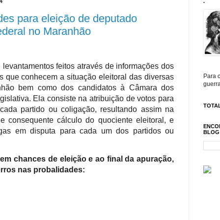
4
.
des para eleição de deputado
ederal no Maranhão
de levantamentos feitos através de informações dos
as que conhecem a situação eleitoral das diversas
Para c
guerra
nhão bem como dos candidatos à Câmara dos
slativa. Ela consiste na atribuição de votos para
TOTAL
ada partido ou coligação, resultando assim na
e consequente cálculo do quociente eleitoral, e
ENCO
vagas em disputa para cada um dos partidos ou
BLOG
tem chances de eleição e ao final da apuração,
rros nas probalidades: