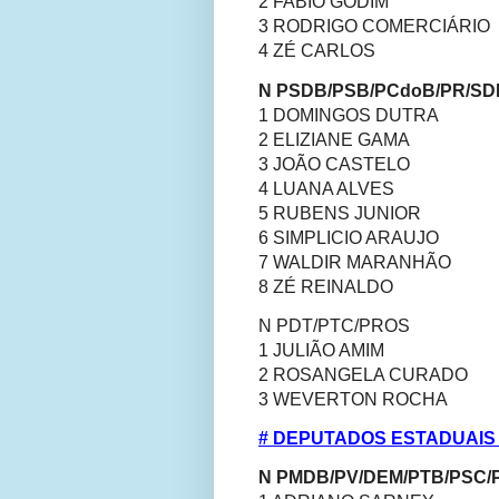
2 FABIO GODIM
3 RODRIGO COMERCIÁRIO
4 ZÉ CARLOS
N PSDB/PSB/PCdoB/PR/SD
1 DOMINGOS DUTRA
2 ELIZIANE GAMA
3 JOÃO CASTELO
4 LUANA ALVES
5 RUBENS JUNIOR
6 SIMPLICIO ARAUJO
7 WALDIR MARANHÃO
8 ZÉ REINALDO
N PDT/PTC/PROS
1 JULIÃO AMIM
2 ROSANGELA CURADO
3 WEVERTON ROCHA
# DEPUTADOS ESTADUAIS
N PMDB/PV/DEM/PTB/PSC/