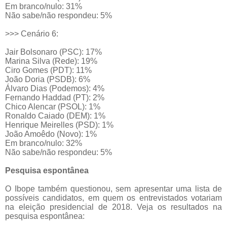
Em branco/nulo: 31%
Não sabe/não respondeu: 5%
>>> Cenário 6:
Jair Bolsonaro (PSC): 17%
Marina Silva (Rede): 19%
Ciro Gomes (PDT): 11%
João Doria (PSDB): 6%
Álvaro Dias (Podemos): 4%
Fernando Haddad (PT): 2%
Chico Alencar (PSOL): 1%
Ronaldo Caiado (DEM): 1%
Henrique Meirelles (PSD): 1%
João Amoêdo (Novo): 1%
Em branco/nulo: 32%
Não sabe/não respondeu: 5%
Pesquisa espontânea
O Ibope também questionou, sem apresentar uma lista de
possíveis candidatos, em quem os entrevistados votariam
na eleição presidencial de 2018. Veja os resultados na
pesquisa espontânea: