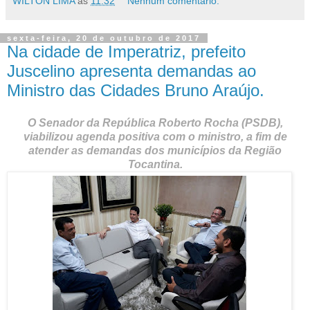
WILTON LIMA
às
11:32
Nenhum comentário:
sexta-feira, 20 de outubro de 2017
Na cidade de Imperatriz, prefeito
Juscelino apresenta demandas ao
Ministro das Cidades Bruno Araújo.
O Senador da República Roberto Rocha (PSDB),
viabilizou agenda positiva com o ministro, a fim de
atender as demandas dos municípios da Região
Tocantina.