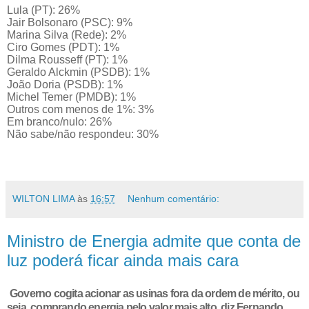
Lula (PT): 26%
Jair Bolsonaro (PSC): 9%
Marina Silva (Rede): 2%
Ciro Gomes (PDT): 1%
Dilma Rousseff (PT): 1%
Geraldo Alckmin (PSDB): 1%
João Doria (PSDB): 1%
Michel Temer (PMDB): 1%
Outros com menos de 1%: 3%
Em branco/nulo: 26%
Não sabe/não respondeu: 30%
WILTON LIMA
às
16:57
Nenhum comentário:
Ministro de Energia admite que conta de
luz poderá ficar ainda mais cara
Governo cogita acionar as usinas fora da ordem de mérito, ou
seja, comprando energia pelo valor mais alto, diz Fernando