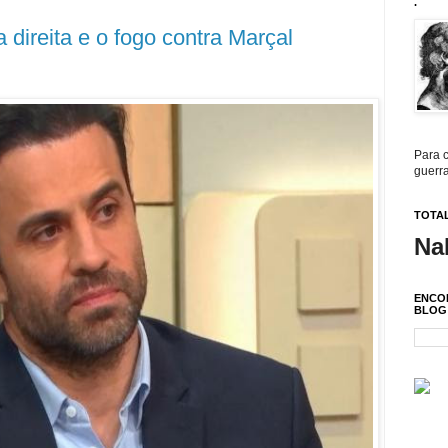
.
 direita e o fogo contra Marçal
Para c
guerra
TOTAL
Na
ENCO
BLOG