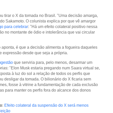
 tirar o X da tomada no Brasil. "Uma decisão amarga,
do Sakamoto. O colunista explica por que vê amargor
go para celebrar
: "Há um efeito colateral positivo nessa
ão no montante de ódio e intolerância que vai circular
 aponta, é que a decisão alimenta a fogueira daqueles
e expressão desde que seja a própria.
ugestão
que serviria para, pelo menos, desarmar um
órias: "Elon Musk estaria pregando num Saara virtual se,
xposta à luz do sol a relação de todos os perfis que
desligar da tomada. O bilionário do X ficaria sem
mes, fosse à vitrine a fundamentação de cada exclusão
ivas para manter os perfis fora do alcance dos donos
o
:
Efeito colateral da suspensão do X será menos
leição