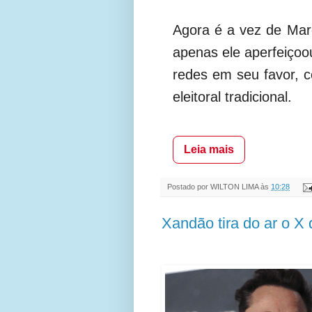
Agora é a vez de Marça
apenas ele aperfeiçoo
redes em seu favor, 
eleitoral tradicional.
Leia mais
Postado por
WILTON LIMA
às
10:28
Xandão tira do ar o X