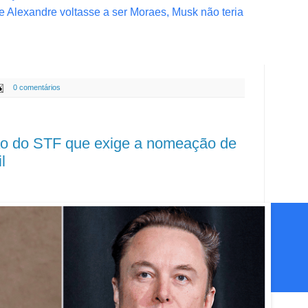
e Alexandre voltasse a ser Moraes, Musk não teria
0 comentários
ão do STF que exige a nomeação de
l