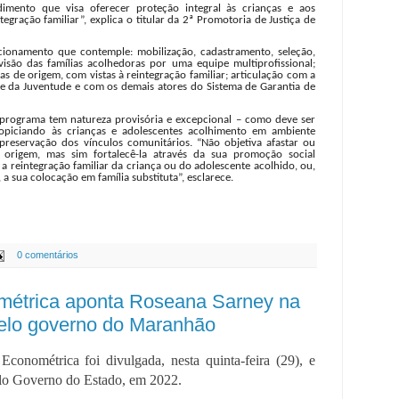
mento que visa oferecer proteção integral às crianças e aos
tegração familiar”, explica o titular da 2ª Promotoria de Justiça de
ionamento que contemple: mobilização, cadastramento, seleção,
são das famílias acolhedoras por uma equipe multiprofissional;
s de origem, com vistas à reintegração familiar; articulação com a
a e da Juventude e com os demais atores do Sistema de Garantia de
 programa tem natureza provisória e excepcional – como deve ser
ropiciando às crianças e adolescentes acolhimento em ambiente
 preservação dos vínculos comunitários. “Não objetiva afastar ou
de origem, mas sim fortalecê-la através da sua promoção social
 a reintegração familiar da criança ou do adolescente acolhido, ou,
 sua colocação em família substituta”, esclarece.
0 comentários
métrica aponta Roseana Sarney na
pelo governo do Maranhão
conométrica foi divulgada, nesta quinta-feira (29), e
pelo Governo do Estado, em 2022.