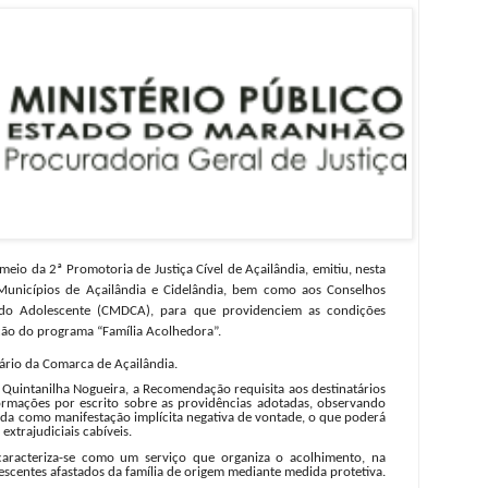
eio da 2ª Promotoria de Justiça Cível de Açailândia, emitiu, nesta
Municípios de Açailândia e Cidelândia, bem como aos Conselhos
 do Adolescente (CMDCA), para que providenciem as condições
ação do programa “Família Acolhedora”.
iário da Comarca de Açailândia.
 Quintanilha Nogueira, a Recomendação requisita aos destinatários
formações por escrito sobre as providências adotadas, observando
ida como manifestação implícita negativa de vontade, o que poderá
extrajudiciais cabíveis.
aracteriza-se como um serviço que organiza o acolhimento, na
olescentes afastados da família de origem mediante medida protetiva.