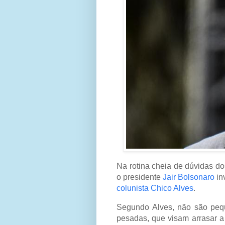
Na rotina cheia de dúvidas do
o presidente
Jair Bolsonaro
in
colunista Chico Alves
.
Segundo Alves, não são peque
pesadas, que visam arrasar a