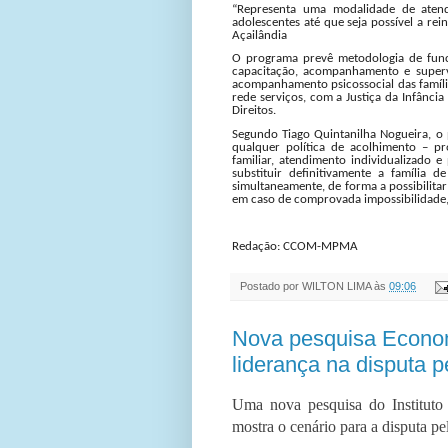
“Representa uma modalidade de atendi
adolescentes até que seja possível a rein
Açailândia
O programa prevê metodologia de func
capacitação, acompanhamento e supervi
acompanhamento psicossocial das família
rede serviços, com a Justiça da Infânci
Direitos.
Segundo Tiago Quintanilha Nogueira, o
qualquer política de acolhimento – p
familiar, atendimento individualizado e
substituir definitivamente a família 
simultaneamente, de forma a possibilitar
em caso de comprovada impossibilidade, a
Redação: CCOM-MPMA
Postado por
WILTON LIMA
às
09:06
Nova pesquisa Econo
liderança na disputa 
Uma nova pesquisa do Instituto E
mostra o cenário para a disputa 