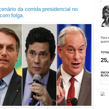
.
enário da corrida presidencial no
 com folga.
Para c
guerra
TOTAL
25
ENCO
BLOG