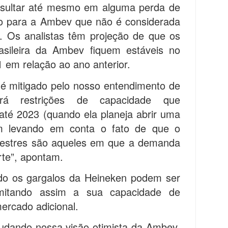
resultar até mesmo em alguma perda de
do para a Ambev que não é considerada
. Os analistas têm projeção de que os
asileira da Ambev fiquem estáveis no
1 em relação ao ano anterior.
 é mitigado pelo nosso entendimento de
á restrições de capacidade que
até 2023 (quando ela planeja abrir uma
m levando em conta o fato de que o
imestres são aqueles em que a demanda
rte”, apontam.
do os gargalos da Heineken podem ser
imitando assim a sua capacidade de
ercado adicional.
udando nossa visão otimista da Ambev,