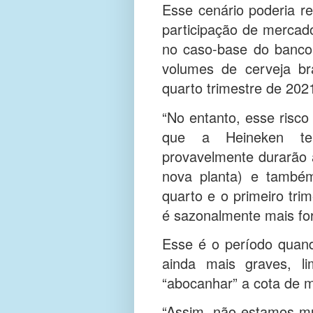
Esse cenário poderia 
participação de merca
no caso-base do banco
volumes de cerveja br
quarto trimestre de 202
“No entanto, esse risco
que a Heineken ter
provavelmente durarão 
nova planta) e també
quarto e o primeiro tr
é sazonalmente mais fo
Esse é o período quan
ainda mais graves, l
“abocanhar” a cota de m
“Assim, não estamos m