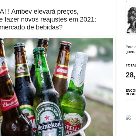
.
! Ambev elevará preços,
 fazer novos reajustes em 2021:
o mercado de bebidas?
Para c
guerra
TOTAL
28
ENCO
BLOG