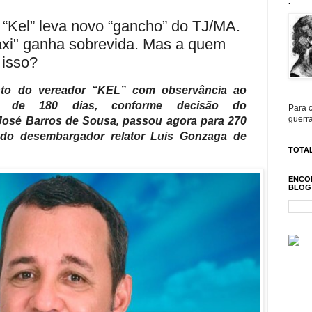
.
“Kel” leva novo “gancho” do TJ/MA.
axi" ganha sobrevida. Mas a quem
 isso?
nto do vereador “KEL” com observância ao
cial de 180 dias, conforme decisão do
Para c
guerra
osé Barros de Sousa
, passou agora para 270
do desembargador relator Luis Gonzaga de
TOTAL
ENCO
BLOG