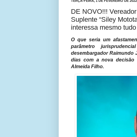
TERÇA-FEIRA, 1 DE FEVEREIRO DE 2022
DE NOVO!!! Vereador 
Suplente “Siley Motot
interessa mesmo tudo
O que seria um afastame
parâmetro jurispruden
desembargador Raimundo J
dias com a nova decisão 
Almeida Filho.