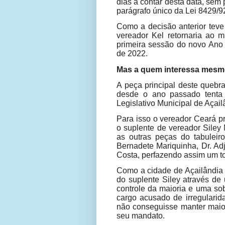
dias a contar desta data, sem 
parágrafo único da Lei 8429/92
Como a decisão anterior teve
vereador Kel retornaria ao m
primeira sessão do novo Ano L
de 2022.
Mas a quem interessa mesmo
A peça principal deste queb
desde o ano passado tenta
Legislativo Municipal de Açail
Para isso o vereador Ceará pr
o suplente de vereador Siley 
as outras peças do tabulei
Bernadete Mariquinha, Dr. Ad
Costa, perfazendo assim um to
Como a cidade de Açailândia 
do suplente Siley através de
controle da maioria e uma sob
cargo acusado de irregularid
não conseguisse manter maior
seu mandato.