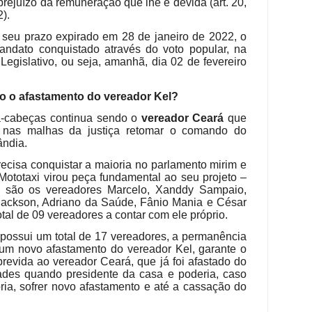
prejuízo da remuneração que lhe é devida (art. 20,
).
 seu prazo expirado em 28 de janeiro de 2022, o
andato conquistado através do voto popular, na
egislativo, ou seja, amanhã, dia 02 de fevereiro
 o afastamento do vereador Kel?
ra-cabeças continua sendo o
vereador Ceará
que
 nas malhas da justiça retomar o comando do
ândia.
ecisa conquistar a maioria no parlamento mirim e
Mototaxi virou peça fundamental ao seu projeto –
ro são os vereadores Marcelo, Xanddy Sampaio,
jackson, Adriano da Saúde, Fânio Mania e César
tal de 09 vereadores a contar com ele próprio.
possui um total de 17 vereadores, a permanência
 um novo afastamento do vereador Kel, garante o
revida ao vereador Ceará, que já foi afastado do
ades quando presidente da casa e poderia, caso
ia, sofrer novo afastamento e até a cassação do