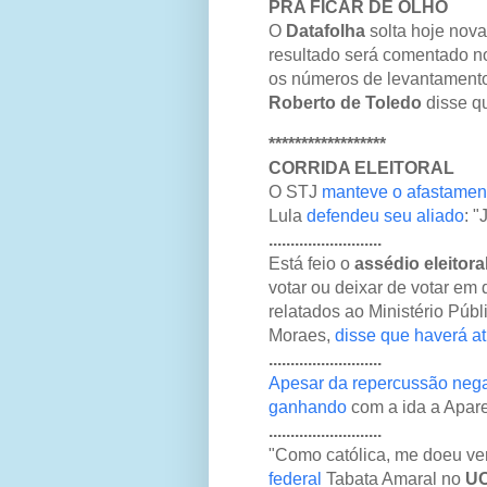
PRA FICAR DE OLHO
O
Datafolha
solta hoje nova
resultado será comentado 
os números de levantament
Roberto de Toledo
disse q
******************
CORRIDA ELEITORAL
O STJ
manteve o afastamen
Lula
defendeu seu aliado
: 
..........................
Está feio o
assédio eleitora
votar ou deixar de votar e
relatados ao Ministério Púb
Moraes,
disse que haverá at
..........................
Apesar da repercussão nega
ganhando
com a ida a Apare
..........................
"Como católica, me doeu ve
federal
Tabata Amaral no
UO