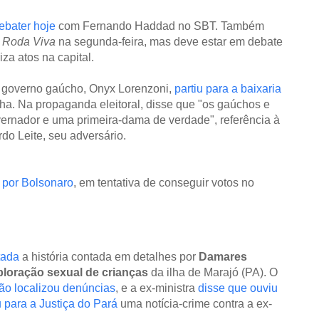
ebater hoje
com Fernando Haddad no SBT. Também
a
Roda Viva
na segunda-feira, mas deve estar em debate
iza atos na capital.
o governo gaúcho, Onyx Lorenzoni,
partiu para a baixaria
. Na propaganda eleitoral, disse que "os gaúchos e
ernador e uma primeira-dama de verdade", referência à
o Leite, seu adversário.
o por Bolsonaro
, em tentativa de conseguir votos no
tada
a história contada em detalhes por
Damares
ploração sexual de crianças
da ilha de Marajó (PA). O
ão localizou denúncias
, e a ex-ministra
disse que ouviu
 para a Justiça do Pará
uma notícia-crime contra a ex-