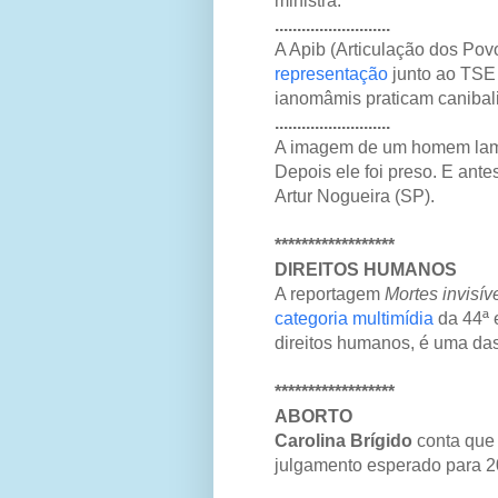
ministra.
..........................
A Apib (Articulação dos Pov
representação
junto ao TSE
ianomâmis praticam canibal
..........................
A imagem de um homem lambe
Depois ele foi preso. E ant
Artur Nogueira (SP).
******************
DIREITOS HUMANOS
A reportagem
Mortes invisív
categoria multimídia
da 44ª 
direitos humanos, é uma das
******************
ABORTO
Carolina Brígido
conta que
julgamento esperado para 2