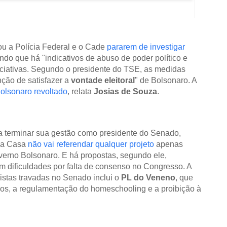
u a Polícia Federal e o Cade
pararem de investigar
endo que há "indicativos de abuso de poder político e
niciativas. Segundo o presidente do TSE, as medidas
ção de satisfazer a
vontade eleitoral
" de Bolsonaro. A
olsonaro revoltado
, relata
Josias de Souza
.
 terminar sua gestão como presidente do Senado,
 a Casa
não vai referendar qualquer projeto
apenas
verno Bolsonaro. E há propostas, segundo ele,
am dificuldades por falta de consenso no Congresso. A
ristas travadas no Senado inclui o
PL do Veneno
, que
xicos, a regulamentação do homeschooling e a proibição à