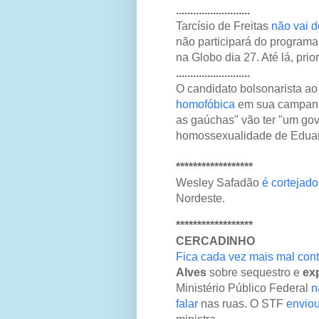
..........................
Tarcísio de Freitas
não vai d
não participará do program
na Globo dia 27. Até lá, prior
..........................
O candidato bolsonarista a
homofóbica
em sua campanha
as gaúchas" vão ter "um gov
homossexualidade de Eduard
******************
Wesley Safadão
é cortejad
Nordeste.
******************
CERCADINHO
Fica cada vez mais mal con
Alves
sobre sequestro e
ex
Ministério Público Federal
n
falar
nas ruas. O STF
enviou