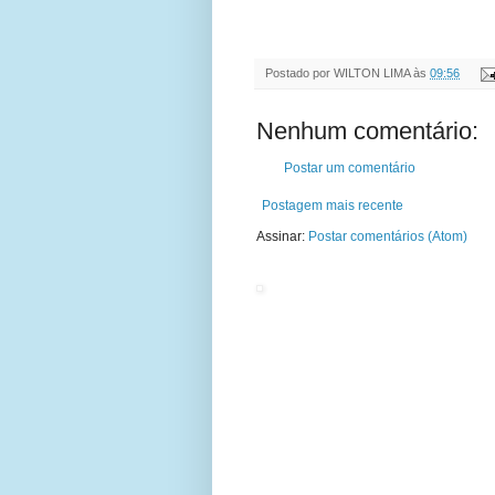
Postado por
WILTON LIMA
às
09:56
Nenhum comentário:
Postar um comentário
Postagem mais recente
Assinar:
Postar comentários (Atom)