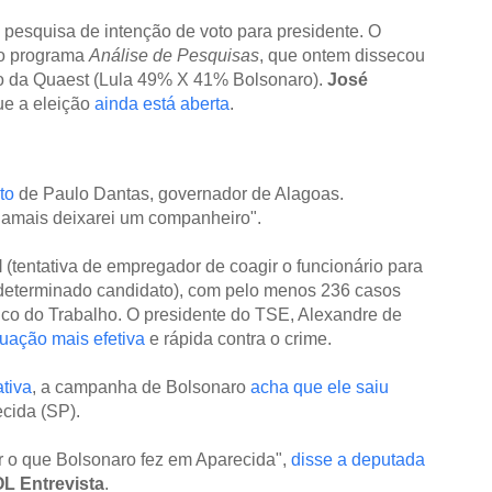
 pesquisa de intenção de voto para presidente. O
no programa
Análise de Pesquisas
, que ontem dissecou
o da Quaest (Lula 49% X 41% Bolsonaro).
José
ue a eleição
ainda está aberta
.
to
de Paulo Dantas, governador de Alagoas.
"Jamais deixarei um companheiro".
l
(tentativa de empregador de coagir o funcionário para
m determinado candidato), com pelo menos 236 casos
lico do Trabalho. O presidente do TSE, Alexandre de
uação mais efetiva
e rápida contra o crime.
tiva
, a campanha de Bolsonaro
acha que ele saiu
cida (SP).
r o que Bolsonaro fez em Aparecida",
disse a deputada
L Entrevista
.