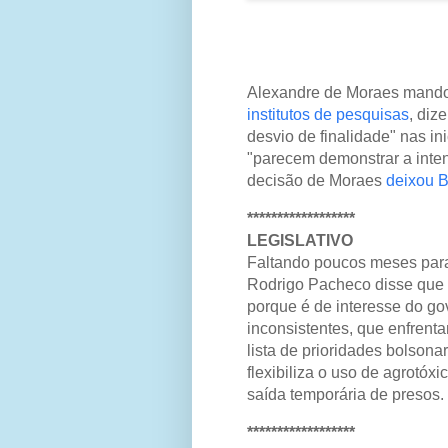
Alexandre de Moraes mando
institutos de pesquisas
, diz
desvio de finalidade" nas i
"parecem demonstrar a inten
decisão de Moraes
deixou B
******************
LEGISLATIVO
Faltando poucos meses para
Rodrigo Pacheco disse que
porque é de interesse do go
inconsistentes, que enfrent
lista de prioridades bolsona
flexibiliza o uso de agrotó
saída temporária de presos.
******************