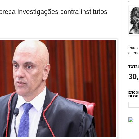
.
reca investigações contra institutos
Para c
guerra
TOTAL
30
ENCO
BLOG