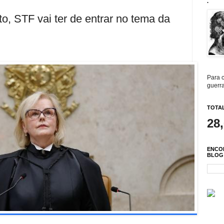
.
, STF vai ter de entrar no tema da
Para c
guerra
TOTAL
28
ENCO
BLOG