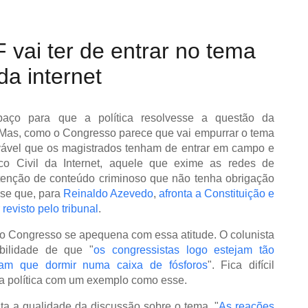
F vai ter de entrar no tema
da internet
aço para que a política resolvesse a questão da
Mas, como o Congresso parece que vai empurrar o tema
ovável que os magistrados tenham de entrar em campo e
co Civil da Internet, aquele que exime as redes de
tenção de conteúdo criminoso que não tenha obrigação
esse que, para
Reinaldo Azevedo
,
afronta a Constituição e
revisto pelo tribunal
.
 o Congresso se apequena com essa atitude. O colunista
bilidade de que "
os congressistas logo estejam tão
ham que dormir numa caixa de fósforos
". Fica difícil
da política com um exemplo como esse.
ta a qualidade da discussão sobre o tema. "
As reações