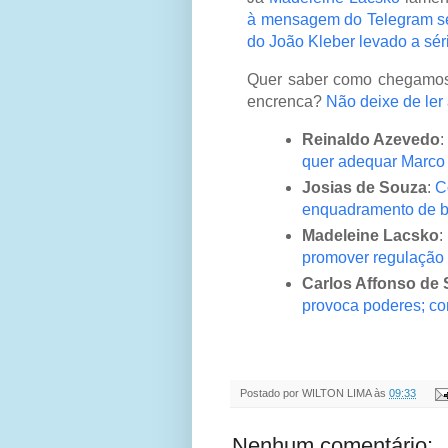
à mensagem do Telegram se
do João Kleber levado a sér
Quer saber como chegamos 
encrenca?
Não deixe de ler
Reinaldo Azevedo
:
quer adequar Marco 
Josias de Souza
:
C
enquadramento de b
Madeleine Lacsko
:
promover regulação 
Carlos Affonso de
provoca poderes; c
Postado por
WILTON LIMA
às
09:33
Nenhum comentário: