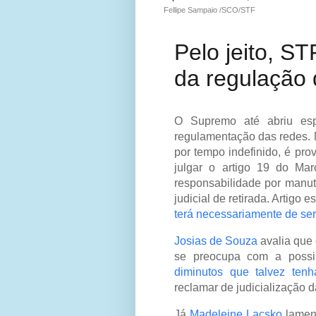
Fellipe Sampaio /SCO/STF
Pelo jeito, ST
da regulação 
O Supremo até abriu esp
regulamentação das redes. 
por tempo indefinido, é pr
julgar o artigo 19 do Mar
responsabilidade por manu
judicial de retirada. Artigo 
terá necessariamente de ser 
Josias de Souza
avalia que
se preocupa com a possi
diminutos que talvez ten
reclamar de judicialização 
Já
Madeleine Lacsko
lamen