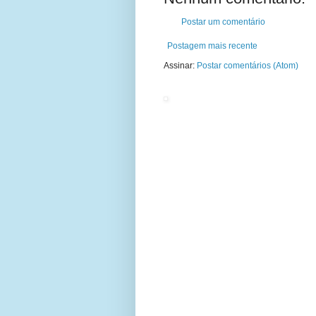
Postar um comentário
Postagem mais recente
Assinar:
Postar comentários (Atom)