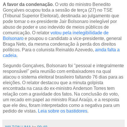
A favor da condenação
. O voto do ministro Benedito
Gonçalves ocupou toda a sessão de terça (27) no TSE
(Tribunal Superior Eleitoral), destinada ao julgamento que
pode tornar o ex-presidente Jair Bolsonaro inelegível por
abuso de poder e uso indevido de meios públicos de
comunicação. O relator
votou pela inelegibilidade de
Bolsonaro
e poupou o candidato a vice-presidente, general
Braga Neto, da mesma condenação à perda dos direitos
políticos. Para o colunista Reinaldo Azevedo,
ainda falta a
cadeia.
Segundo Gonçalves, Bolsonaro foi "pessoal e integralmente
responsável" pela reunião com embaixadores na qual
atacou o sistema eleitoral brasileiro faltando 76 dias para as
eleições. O relator destacou que a minuta golpista
encontrada na casa do ex-ministro Anderson Torres tem
relação com a gravidade dos fatos. Na conclusão do voto,
um recado em papel ao ministro Raul Araújo, e a resposta
que ele deu, foram interpretados como a negativa para um
pedido de vistas.
Leia sobre os bastidores
.
WILTON LIMA
às
09:49