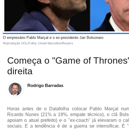
O empresário Pablo Marçal e o ex-presidente Jair Bolsonaro
Reprodução UOL/Folha; Ueslei Marcelino/Reuters
Começa o "Game of Thrones"
direita
Rodrigo Barradas
Horas antes de o Datafolha colocar Pablo Marçal num
Ricardo Nunes (21% a 19%, empate técnico), o clã Bol
apoiam o atual prefeito) e o "ex-coach" já elevaram o ca
sociais. E a tendência é de a guerra se intensificar. É "