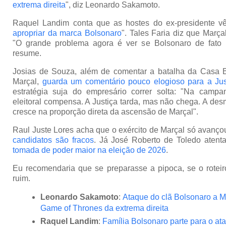
extrema direita
", diz Leonardo Sakamoto.
Raquel Landim conta que as hostes do ex-presidente vê
apropriar da marca Bolsonaro
". Tales Faria diz que Marçal
"O grande problema agora é ver se Bolsonaro de fato li
resume.
Josias de Souza, além de comentar a batalha da Casa 
Marçal,
guarda um comentário pouco elogioso para a Jus
estratégia suja do empresário correr solta: "Na camp
eleitoral compensa. A Justiça tarda, mas não chega. A des
cresce na proporção direta da ascensão de Marçal".
Raul Juste Lores acha que o exército de Marçal só avanço
candidatos são fracos
. Já José Roberto de Toledo atent
tomada de poder maior na eleição de 2026
.
Eu recomendaria que se preparasse a pipoca, se o roteir
ruim.
Leonardo Sakamoto
:
Ataque do clã Bolsonaro a M
Game of Thrones da extrema direita
Raquel Landim
:
Família Bolsonaro parte para o at