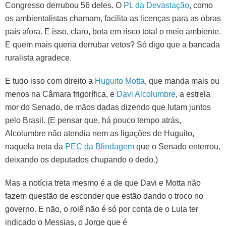
Congresso derrubou 56 deles. O
PL da Devastação
, como
os ambientalistas chamam, facilita as licenças para as obras
país afora. E isso, claro, bota em risco total o meio ambiente.
E quem mais queria derrubar vetos? Só digo que a bancada
ruralista agradece.
E tudo isso com direito a
Huguito Motta
, que manda mais ou
menos na Câmara frigorífica, e
Davi Alcolumbre
, a estrela
mor do Senado, de mãos dadas dizendo que lutam juntos
pelo Brasil. (E pensar que, há pouco tempo atrás,
Alcolumbre não atendia nem as ligações de Huguito,
naquela treta da
PEC da Blindagem
que o Senado enterrou,
deixando os deputados chupando o dedo.)
Mas a notícia treta mesmo é a de que Davi e Motta não
fazem questão de esconder que estão dando o troco no
governo. E não, o rolê não é só por conta de o Lula ter
indicado o Messias, o Jorge que é