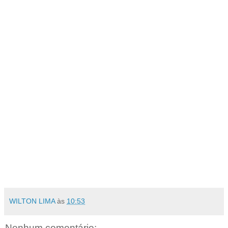
WILTON LIMA
às
10:53
Nenhum comentário: