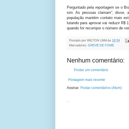
Perguntado pela reportagem se o Bras
sim. As pessoas clamam”, disse, 
população mantém contato mais estr
lutando para aprovar vai reduzir R$ 
quando for recompor o número de ver
Postado por
WILTON LIMA
às
18:34
Marcadores:
GREVE DE FOME
Nenhum comentário:
Postar um comentário
Postagem mais recente
Assinar:
Postar comentários (Atom)