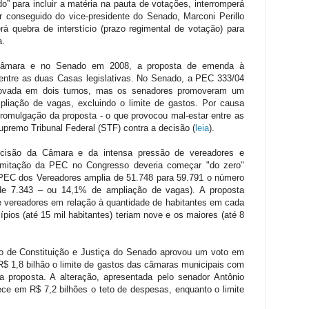
” para incluir a matéria na pauta de votações, interromperá
r conseguido do vice-presidente do Senado, Marconi Perillo
á quebra de interstício (prazo regimental de votação) para
a.
 Câmara e no Senado em 2008, a proposta de emenda à
 entre as duas Casas legislativas. No Senado, a PEC 333/04
aprovada em dois turnos, mas os senadores promoveram um
pliação de vagas, excluindo o limite de gastos. Por causa
romulgação da proposta - o que provocou mal-estar entre as
premo Tribunal Federal (STF) contra a decisão (
leia
).
cisão da Câmara e da intensa pressão de vereadores e
ramitação da PEC no Congresso deveria começar "do zero"
a PEC dos Vereadores amplia de 51.748 para 59.791 o número
 de 7.343 – ou 14,1% de ampliação de vagas). A proposta
e vereadores em relação à quantidade de habitantes em cada
ios (até 15 mil habitantes) teriam nove e os maiores (até 8
o de Constituição e Justiça do Senado aprovou um voto em
$ 1,8 bilhão o limite de gastos das câmaras municipais com
 proposta. A alteração, apresentada pelo senador Antônio
ce em R$ 7,2 bilhões o teto de despesas, enquanto o limite