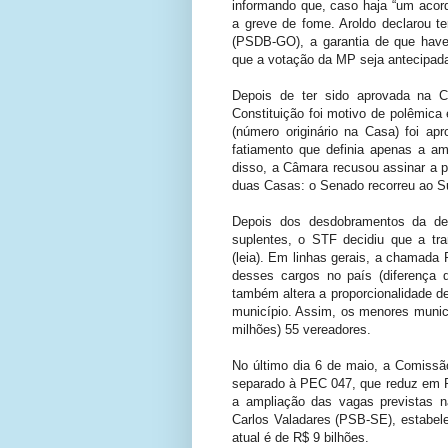
informando que, caso haja “um acordo
a greve de fome. Aroldo declarou te
(PSDB-GO), a garantia de que haver
que a votação da MP seja antecipad
Depois de ter sido aprovada na
Constituição foi motivo de polêmica
(número originário na Casa) foi 
fatiamento que definia apenas a am
disso, a Câmara recusou assinar a p
duas Casas: o Senado recorreu ao Su
Depois dos desdobramentos da de
suplentes, o STF decidiu que a t
(leia). Em linhas gerais, a chamad
desses cargos no país (diferença
também altera a proporcionalidade d
município. Assim, os menores municíp
milhões) 55 vereadores.
No último dia 6 de maio, a Comissã
separado à PEC 047, que reduz em R
a ampliação das vagas previstas na
Carlos Valadares (PSB-SE), estabele
atual é de R$ 9 bilhões.