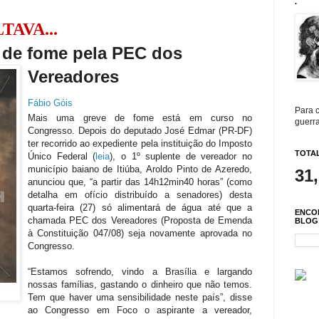
.
TAVA...
e de fome pela PEC dos
Vereadores
Fábio Góis
Para c
Mais uma greve de fome está em curso no
guerra
Congresso. Depois do deputado José Edmar (PR-DF)
ter recorrido ao expediente pela instituição do Imposto
TOTAL
Único Federal (
leia
), o 1º suplente de vereador no
município baiano de Itiúba, Aroldo Pinto de Azeredo,
31
anunciou que, “a partir das 14h12min40 horas” (como
detalha em ofício distribuído a senadores) desta
quarta-feira (27) só alimentará de água até que a
ENCO
chamada PEC dos Vereadores (Proposta de Emenda
BLOG
à Constituição 047/08) seja novamente aprovada no
Congresso.
“Estamos sofrendo, vindo a Brasília e largando
nossas famílias, gastando o dinheiro que não temos.
Tem que haver uma sensibilidade neste país”, disse
ao Congresso em Foco o aspirante a vereador,