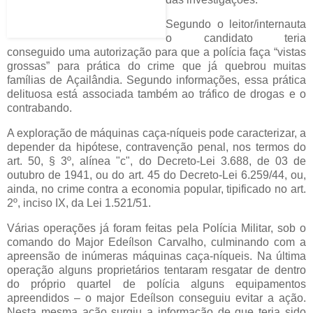
Segundo o leitor/internauta
o candidato teria
conseguido uma autorização para que a polícia faça “vistas
grossas” para prática do crime que já quebrou muitas
famílias de Açailândia. Segundo informações, essa prática
delituosa está associada também ao tráfico de drogas e o
contrabando.
A exploração de máquinas caça-níqueis pode caracterizar, a
depender da hipótese, contravenção penal, nos termos do
art. 50, § 3º, alínea "c", do Decreto-Lei 3.688, de 03 de
outubro de 1941, ou do art. 45 do Decreto-Lei 6.259/44, ou,
ainda, no crime contra a economia popular, tipificado no art.
2º, inciso IX, da Lei 1.521/51.
Várias operações já foram feitas pela Polícia Militar, sob o
comando do Major Edeílson Carvalho, culminando com a
apreensão de inúmeras máquinas caça-níqueis. Na última
operação alguns proprietários tentaram resgatar de dentro
do próprio quartel de polícia alguns equipamentos
apreendidos – o major Edeílson conseguiu evitar a ação.
Nesta mesma ação surgiu a informação de que teria sido