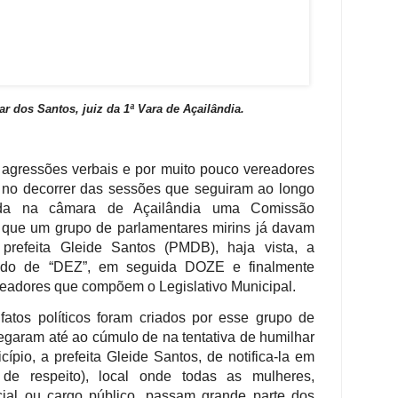
r dos Santos, juiz da 1ª Vara de Açailândia.
, agressões verbais e por muito pouco vereadores
 no decorrer das sessões que seguiram ao longo
ada na câmara de Açailândia uma Comissão
 que um grupo de parlamentares mirins já davam
refeita Gleide Santos (PMDB), haja vista, a
lado de “DEZ”, em seguida DOZE e finalmente
readores que compõem o Legislativo Municipal.
fatos políticos foram criados por esse grupo de
egaram até ao cúmulo de na tentativa de humilhar
pio, a prefeita Gleide Santos, de notifica-la em
de respeito), local onde todas as mulheres,
ial ou cargo público, passam grande parte dos