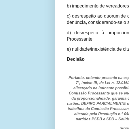
b) impedimento de vereadores 
c) desrespeito ao quorum de 
denúncia, considerando-se o 
d) desrespeito à proporcio
Processante;
e) nulidade/inexistência de cit
Decisão
Portanto, entendo presente na esp
7º, inciso III, da Lei n. 12.0
alicerçado na iminente possibi
Comissão Processante que se enco
da proporcionalidade, garantia c
razões, DEFIRO PARCIALMENTE o pe
trabalhos da Comissão Processante
alterada pela Resolução n.º 04
partidos PSDB e SDD – Solid
Sirv