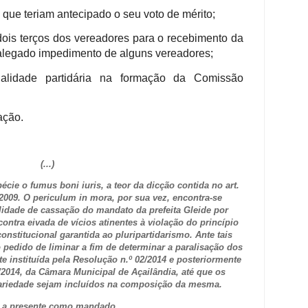
que teriam antecipado o seu voto de mérito;
dois terços dos vereadores para o recebimento da
alegado impedimento de alguns vereadores;
nalidade partidária na formação da Comissão
ação.
(...)
écie o fumus boni iuris, a teor da dicção contida no art.
16/2009. O periculum in mora, por sua vez, encontra-se
lidade de cassação do mandato da prefeita Gleide por
ntra eivada de vícios atinentes à violação do princípio
onstitucional garantida ao pluripartidarismo. Ante tais
dido de liminar a fim de determinar a paralisação dos
 instituída pela Resolução n.º 02/2014 e posteriormente
/2014, da Câmara Municipal de Açailândia, até que os
ariedade sejam incluídos na composição da mesma.
a a presente como mandado.