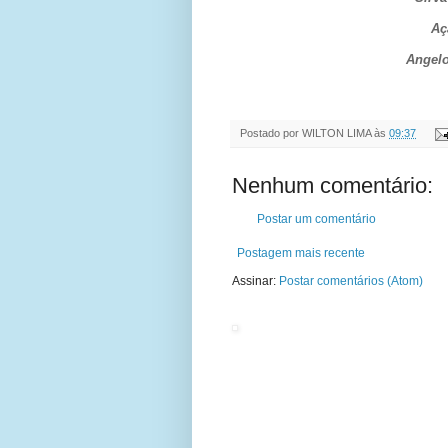
Aç
Angelo
Postado por
WILTON LIMA
às
09:37
Nenhum comentário:
Postar um comentário
Postagem mais recente
Assinar:
Postar comentários (Atom)