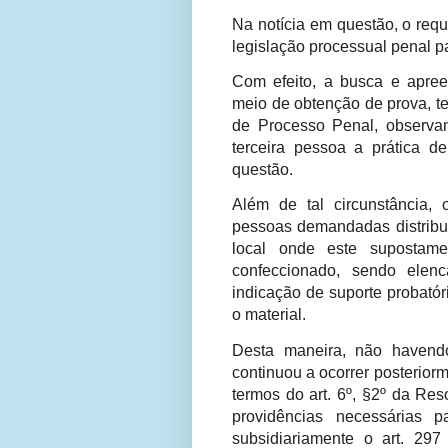
Na notícia em questão, o reque
legislação processual penal pa
Com efeito, a busca e apree
meio de obtenção de prova, te
de Processo Penal, observan
terceira pessoa a prática d
questão.
Além de tal circunstância,
pessoas demandadas distribuin
local onde este supostam
confeccionado, sendo elen
indicação de suporte probatór
o material.
Desta maneira, não havendo
continuou a ocorrer posterior
termos do art. 6º, §2º da Res
providências necessárias par
subsidiariamente o art. 29