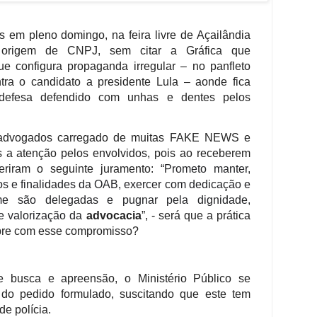
 em pleno domingo, na feira livre de Açailândia
 origem de CNPJ, sem citar a Gráfica que
ue configura propaganda irregular – no panfleto
ra o candidato a presidente Lula – aonde fica
defesa defendido com unhas e dentes pelos
os advogados carregado de muitas FAKE NEWS e
 a atenção pelos envolvidos, pois ao receberem
eriram o seguinte juramento:
“Prometo manter,
ios e finalidades da OAB, exercer com dedicação e
me são delegadas e pugnar pela dignidade,
 e valorização da
advocacia
”, - será que a prática
pre com esse compromisso?
 busca e apreensão, o Ministério Público se
 do pedido formulado, suscitando que este tem
e polícia.