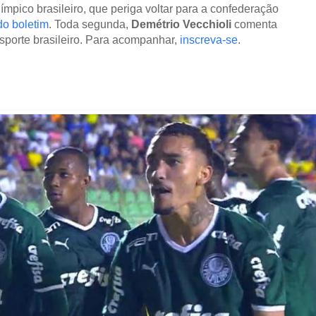
ímpico brasileiro, que periga voltar para a confederação
do boletim
. Toda segunda,
Demétrio Vecchioli
comenta
esporte brasileiro. Para acompanhar,
inscreva-se
.