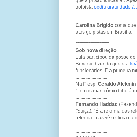
que a prisão funciona". Apes
golpista
pediu gratuidade à 
..........................
Carolina Brígido
conta que
atos golpistas em Brasília.
******************
Sob nova direção
Lula participou da posse de
Brincou dizendo que ela
ter
funcionários. É a primeira m
..........................
Na Fiesp,
Geraldo Alckmin
"Temos manicômio tributário
..........................
Fernando Haddad
(Fazend
(Suíça): "É a reforma das re
reforma, mas vê o clima com
..........................