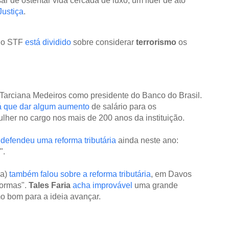
ar de ostentar vida cercada de luxo, um líder de ato
Justiça
.
 o STF
está dividido
sobre considerar
terrorismo
os
 Tarciana Medeiros como presidente do Banco do Brasil.
á que dar algum aumento
de salário para os
ulher no cargo nos mais de 200 anos da instituição.
defendeu uma reforma tributária
ainda neste ano:
".
a)
também falou sobre a reforma tributária
, em Davos
formas".
Tales Faria
acha improvável
uma grande
o bom para a ideia avançar.