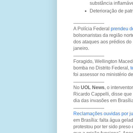
substância inflamáve
Deterioração de pat
..........................
A Polícia Federal
prendeu do
bolsonaristas da região nort
dos ataques aos prédios do
janeiro.
..........................
Foragido, Wellington Maced
bomba no Distrito Federal,
t
foi assessor no ministério 
..........................
No
UOL News
, o intervent
Ricardo Cappelli, disse que
dia das invasões em Brasília
..........................
Reclamações ouvidas por ju
em Brasília: falta água gela
protestou por ter sido preso