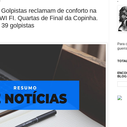
3
.
 Golpistas reclamam de conforto na
e WI FI. Quartas de Final da Copinha.
39 golpistas
Para c
guerra
TOTAL
ENCO
BLOG