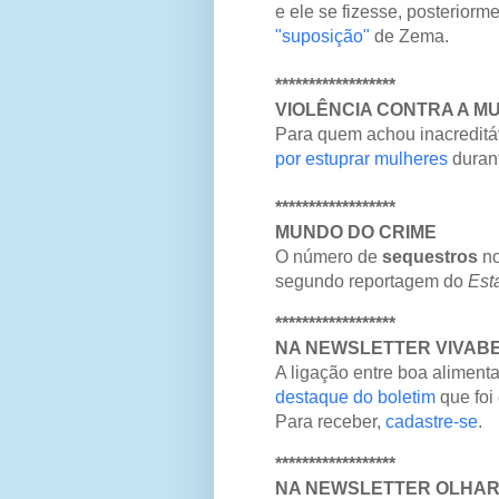
e ele se fizesse, posteriorme
"suposição"
de Zema.
******************
VIOLÊNCIA CONTRA A M
Para quem achou inacreditáv
por estuprar mulheres
durant
******************
MUNDO DO CRIME
O número de
sequestros
no
segundo reportagem do
Est
******************
NA NEWSLETTER VIVAB
A ligação entre boa aliment
destaque do boletim
que foi
Para receber,
cadastre-se
.
******************
NA NEWSLETTER OLHAR