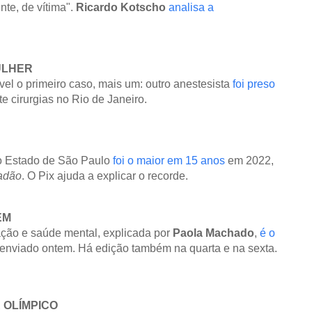
nte, de vítima".
Ricardo Kotscho
analisa a
ULHER
el o primeiro caso, mais um: outro anestesista
foi preso
e cirurgias no Rio de Janeiro.
 Estado de São Paulo
foi o maior em 15 anos
em 2022,
adão
. O Pix ajuda a explicar o recorde.
EM
ação e saúde mental, explicada por
Paola Machado
,
é o
 enviado ontem. Há edição também na quarta e na sexta.
 OLÍMPICO