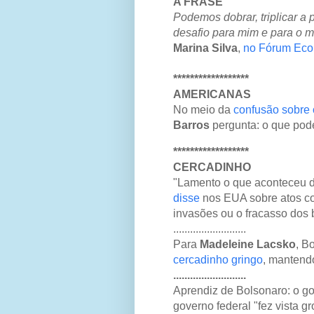
A FRASE
Podemos dobrar, triplicar a
desafio para mim e para o mi
Marina Silva
,
no Fórum Eco
******************
AMERICANAS
No meio da
confusão sobre
Barros
pergunta: o que pod
******************
CERCADINHO
"Lamento o que aconteceu di
disse
nos EUA sobre atos co
invasões ou o fracasso dos 
..........................
Para
Madeleine Lacsko
, B
cercadinho gringo
, mantend
..........................
Aprendiz de Bolsonaro: o g
governo federal "fez vista g