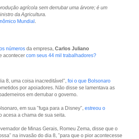
 produção agrícola sem derrubar uma árvore; é um
nistro da Agricultura.
nômico Mundial
.
 os números
da empresa,
Carlos Juliano
e acontecer
com seus 44 mil trabalhadores?
a 8, uma coisa inacreditável",
foi o que Bolsonaro
metidos por apoiadores. Não disse se lamentava as
baderneiros em derrubar o governo.
olsonaro, em sua "fuga para a Disney",
estreou o
o acesa a chama de sua seita.
overnador de Minas Gerais, Romeu Zema, disse que o
rossa" na invasão do dia 8, "para que o pior acontecesse