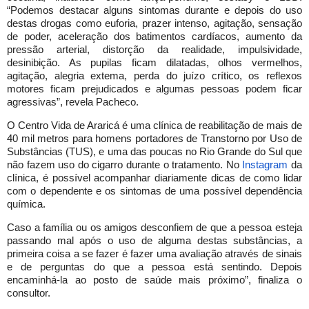
“Podemos destacar alguns sintomas durante e depois do uso
destas drogas como euforia, prazer intenso, agitação, sensação
de poder, aceleração dos batimentos cardíacos, aumento da
pressão arterial, distorção da realidade, impulsividade,
desinibição. As pupilas ficam dilatadas, olhos vermelhos,
agitação, alegria extema, perda do juízo crítico, os reflexos
motores ficam prejudicados e algumas pessoas podem ficar
agressivas”, revela Pacheco.
O Centro Vida de Araricá é uma clínica de reabilitação de mais de
40 mil metros para homens portadores de Transtorno por Uso de
Substâncias (TUS), e uma das poucas no Rio Grande do Sul que
não fazem uso do cigarro durante o tratamento. No
Instagram
da
clínica, é possível acompanhar diariamente dicas de como lidar
com o dependente e os sintomas de uma possível dependência
química.
Caso a família ou os amigos desconfiem de que a pessoa esteja
passando mal após o uso de alguma destas substâncias, a
primeira coisa a se fazer é fazer uma avaliação através de sinais
e de perguntas do que a pessoa está sentindo. Depois
encaminhá-la ao posto de saúde mais próximo”, finaliza o
consultor.