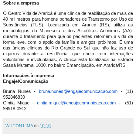
Sobre a empresa
O Centro Vida de Araricá é uma clínica de reabilitação de mais de
40 mil metros para homens portadores de Transtorno por Uso de
Substâncias (TUS). Localizada em Araricá (RS), utiliza as
metodologias da Minnesota e dos Alcoólicos Anônimos (AA)
durante o tratamento para que os pacientes retomem a vida de
forma leve, com o apoio da família e amigos próximos. É uma
das únicas clínicas do Rio Grande do Sul que não faz uso de
cigarros durante a residência, que conta com internações
voluntárias e involuntárias. A clínica está localizada na Estrada
Sassá Mutema, 1000, no bairro Emancipação, em Araricá/RS.
Informações
à imprensa
Engaje!Comunicação
Bruna Nunes -
bruna.nunes@engajecomunicacao.
com
- (11)
952846830
Cíntia Miguel -
cintia.miguel@
engajecomunicacao.com
- (51)
99918-0912
WILTON LIMA
às
10:10