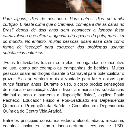
Para alguns, dias de descanso. Para outros, dias de muita
curtição. É neste clima que o Carnaval começa a dar as caras no
Brasil depois de dois anos sem acontecer a famosa festa
carnavalesca que altera a agenda não apenas do país, mas sim
do mundo. No entanto, muitas pessoas usam essa data como
forma de
“escape”
para esquecer dos problemas usando
substâncias químicas.
“Estas festividades trazem com elas propagandas de incentivo
ao uso, como por exemplo as campanhas de bebidas. Muitas
pessoas usam as drogas durante o Carnaval para potencializar o
prazer. Elas se sentem mais à vontade para fazer coisas que
nunca fizeram antes. Durante o uso, o corpo produz sensações
de euforia e desinibição. Além disso, a maioria das substâncias
diminui o sono e aumenta a disposição física”, explica Paulo
Pacheco, Educador Físico e Pós-Graduado em Dependência
Química e Promoção da Saúde e Consultor em Dependência
Química do Centro Vida Araricá.
Entre os principais consumos estão o álcool, tabaco, maconha,
cocaína, inalantes como lança-perfume, ecstasy e LSD.