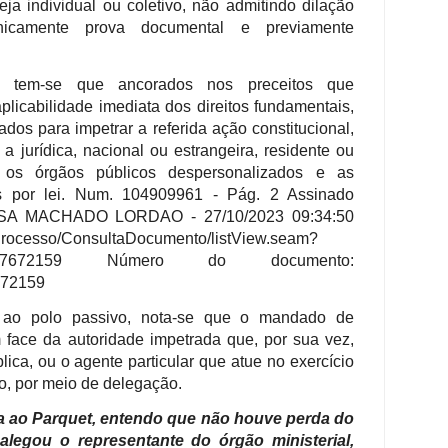
 seja individual ou coletivo, não admitindo dilação
unicamente prova documental e previamente
e, tem-se que ancorados nos preceitos que
aplicabilidade imediata dos direitos fundamentais,
ados para impetrar a referida ação constitucional,
a jurídica, nacional ou estrangeira, residente ou
os órgãos públicos despersonalizados e as
as por lei. Num. 104909961 - Pág. 2 Assinado
ESSA MACHADO LORDAO - 27/10/2023 09:34:50
je/Processo/ConsultaDocumento/listView.seam?
000097672159 Número do documento:
72159
 ao polo passivo, nota-se que o mandado de
face da autoridade impetrada que, por sua vez,
ica, ou o agente particular que atue no exercício
co, por meio de delegação.
ia ao Parquet, entendo que não houve perda do
legou o representante do órgão ministerial,