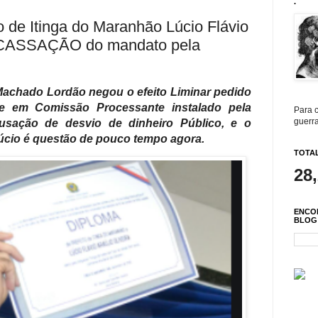
.
 de Itinga do Maranhão Lúcio Flávio
 CASSAÇÃO do mandato pela
 Machado Lordão negou o efeito Liminar pedido
de em Comissão Processante instalado pela
Para c
guerra
usação de desvio de dinheiro Público, e o
cio é questão de pouco tempo agora.
TOTAL
28
ENCO
BLOG