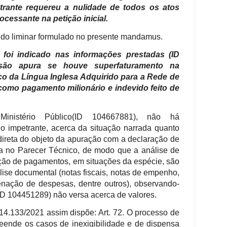
trante requereu a nulidade de todos os atos
cessante na petição inicial.
dido liminar formulado no presente mandamus.
e foi indicado nas informações prestadas (ID
são apura se houve superfaturamento na
ico da Língua Inglesa Adquirido para a Rede de
como pagamento milionário e indevido feito de
inistério Público(ID 104667881), não há
o impetrante, acerca da situação narrada quanto
direta do objeto da apuração com a declaração de
ta no Parecer Técnico, de modo que a análise de
ão de pagamentos, em situações da espécie, são
ise documental (notas fiscais, notas de empenho,
denação de despesas, dentre outros), observando-
ID 104451289) não versa acerca de valores.
nº 14.133/2021 assim dispõe: Art. 72. O processo de
reende os casos de inexigibilidade e de dispensa