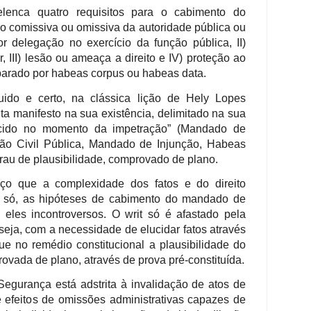
elenca quatro requisitos para o cabimento do
o comissiva ou omissiva da autoridade pública ou
or delegação no exercício da função pública, II)
, III) lesão ou ameaça a direito e IV) proteção ao
amparado por habeas corpus ou habeas data.
uido e certo, na clássica lição de Hely Lopes
nta manifesto na sua existência, delimitado na sua
rcido no momento da impetração” (Mandado de
ão Civil Pública, Mandado de Injunção, Habeas
o grau de plausibilidade, comprovado de plano.
ço que a complexidade dos fatos e do direito
i só, as hipóteses de cabimento do mandado de
eles incontroversos. O writ só é afastado pela
eja, com a necessidade de elucidar fatos através
que no remédio constitucional a plausibilidade do
ovada de plano, através de prova pré-constituída.
egurança está adstrita à invalidação de atos de
 efeitos de omissões administrativas capazes de