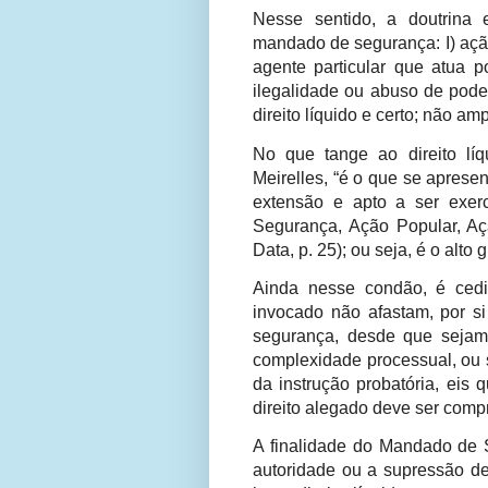
Nesse sentido, a doutrina 
mandado de segurança: I) açã
agente particular que atua p
ilegalidade ou abuso de poder
direito líquido e certo; não 
No que tange ao direito líq
Meirelles, “é o que se aprese
extensão e apto a ser exe
Segurança, Ação Popular, Aç
Data, p. 25); ou seja, é o alt
Ainda nesse condão, é cedi
invocado não afastam, por s
segurança, desde que sejam 
complexidade processual, ou s
da instrução probatória, eis 
direito alegado deve ser compr
A finalidade do Mandado de S
autoridade ou a supressão de