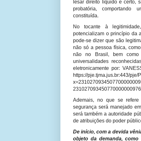
lesar direito líquido e certo,
probatória, comportando 
constituída.
No tocante à legitimidad
potencializam o princípio da 
pode-se dizer que são legitim
não só a pessoa física, como 
não no Brasil, bem como 
universalidades reconhecid
eletronicamente por: VAN
https://pje.tjma.jus.br:443/p
x=23102709345077000
231027093450770000000976
Ademais, no que se refere
segurança será manejado em 
será também a autoridade públ
de atribuições do poder públi
De início, com a devida vên
objeto da demanda, como a