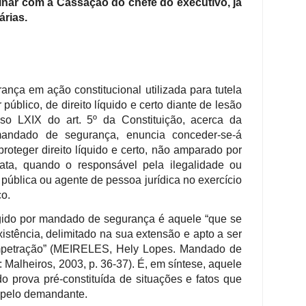
nar com a Cassação do chefe do executivo, já
rias.
nça em ação constitucional utilizada para tutela
público, de direito líquido e certo diante de lesão
so LXIX do art. 5º da Constituição, acerca da
 mandado de segurança, enuncia conceder-se-á
oteger direito líquido e certo, não amparado por
ta, quando o responsável pela ilegalidade ou
 pública ou agente de pessoa jurídica no exercício
co.
tegido por mandado de segurança é aquele “que se
istência, delimitado na sua extensão e apto a ser
mpetração” (MEIRELES, Hely Lopes. Mandado de
 Malheiros, 2003, p. 36-37). É, em síntese, aquele
o prova pré-constituída de situações e fatos que
o pelo demandante.