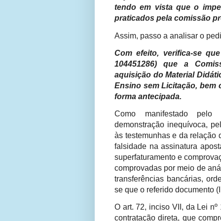
tendo em vista que o impe
praticados pela comissão pro
Assim, passo a analisar o pe
Com efeito, verifica-se qu
104451286) que a Comis
aquisição do Material Didát
Ensino sem Licitação, bem 
forma antecipada.
Como manifestado pelo M
demonstração inequívoca, pel
às testemunhas e da relação 
falsidade na assinatura apos
superfaturamento e comprovaç
comprovadas por meio de anál
transferências bancárias, or
se que o referido documento (
O art. 72, inciso VII, da Lei 
contratação direta, que comp