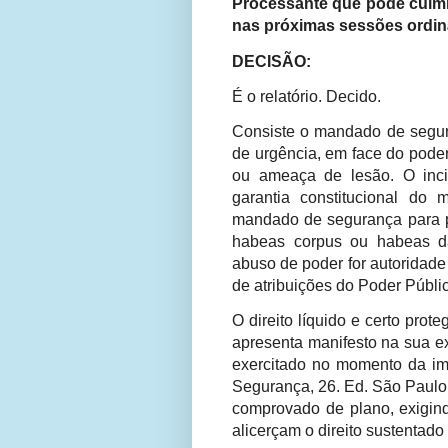
Processante que pode culmi
nas próximas sessões ordiná
DECISÃO:
É o relatório. Decido.
Consiste o mandado de segura
de urgência, em face do poder 
ou ameaça de lesão. O inci
garantia constitucional do
mandado de segurança para pr
habeas corpus ou habeas da
abuso de poder for autoridade
de atribuições do Poder Públi
O direito líquido e certo pro
apresenta manifesto na sua ex
exercitado no momento da i
Segurança, 26. Ed. São Paulo:
comprovado de plano, exigind
alicerçam o direito sustentad