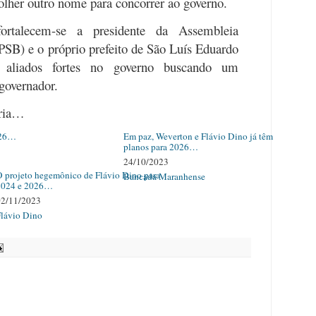
olher outro nome para concorrer ao governo.
rtalecem-se a presidente da Assembleia
(PSB) e o próprio prefeito de São Luís Eduardo
 aliados fortes no governo buscando um
 governador.
ória…
026…
Em paz, Weverton e Flávio Dino já têm
planos para 2026…
24/10/2023
 projeto hegemônico de Flávio Dino para
Bancada Maranhense
2024 e 2026…
02/11/2023
lávio Dino