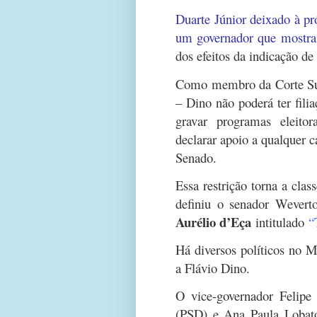
Duarte Júnior deixado à pr
um governador que mostra
dos efeitos da indicação de
Como membro da Corte Sup
– Dino não poderá ter filiaç
gravar programas eleitora
declarar apoio a qualquer 
Senado.
Essa restrição torna a cla
definiu o senador Wever
Aurélio d’Eça
intitulado
“
Há diversos políticos no M
a Flávio Dino.
O vice-governador Felipe
(PSD) e Ana Paula Lobato