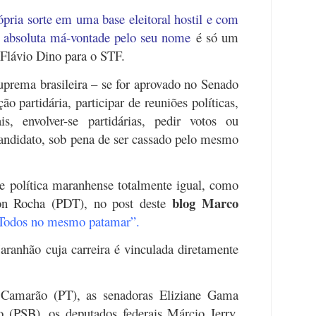
ópria sorte em uma base eleitoral hostil e com
 absoluta má-vontade pelo seu nome
é só um
 Flávio Dino para o STF.
rema brasileira – se for aprovado no Senado
ão partidária, participar de reuniões políticas,
is, envolver-se partidárias, pedir votos ou
candidato, sob pena de ser cassado pelo mesmo
sse política maranhense totalmente igual, como
blog Marco
ton Rocha (PDT), no post deste
Todos no mesmo patamar”.
aranhão cuja carreira é vinculada diretamente
 Camarão (PT), as senadoras Eliziane Gama
 (PSB), os deputados federais Márcio Jerry,