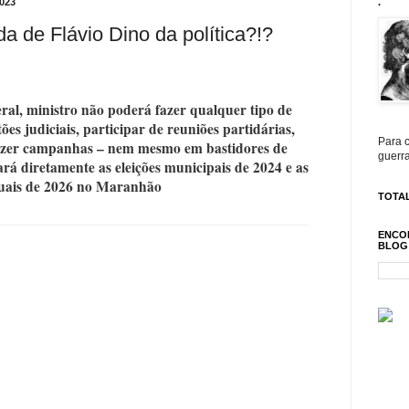
023
.
a de Flávio Dino da política?!?
al, ministro não poderá fazer qualquer tipo de
es judiciais, participar de reuniões partidárias,
Para c
 fazer campanhas – nem mesmo em bastidores de
guerra
ará diretamente as eleições municipais de 2024 e as
uais de 2026 no Maranhão
TOTAL
ENCO
BLOG