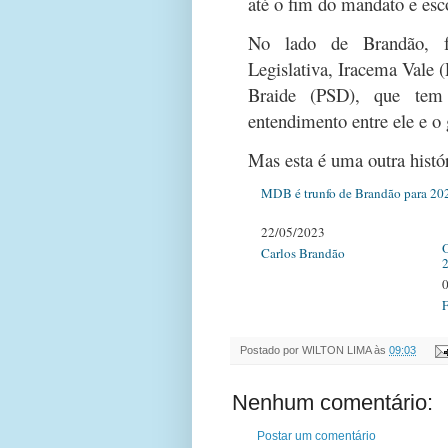
até o fim do mandato e esc
No lado de Brandão, fo
Legislativa, Iracema Vale 
Braide (PSD), que tem
entendimento entre ele e o
Mas esta é uma outra hist
MDB é trunfo de Brandão para 2
22/05/2023
O
Carlos Brandão
F
Postado por
WILTON LIMA
às
09:03
Nenhum comentário:
Postar um comentário