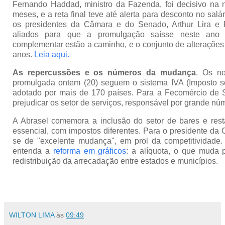
Fernando Haddad, ministro da Fazenda, foi decisivo na 
meses, e a reta final teve até alerta para desconto no sal
os presidentes da Câmara e do Senado, Arthur Lira e 
aliados para que a promulgação saísse neste ano a
complementar estão a caminho, e o conjunto de alterações
anos.
Leia aqui.
As repercussões e os números da mudança
. Os no
promulgada ontem (20) seguem o sistema IVA (Imposto so
adotado por mais de 170 países. Para a Fecomércio de S
prejudicar os setor de serviços, responsável por grande n
A Abrasel comemora a inclusão do setor de bares e rest
essencial, com impostos diferentes. Para o presidente da C
se de "excelente mudança", em prol da competitividade
entenda a
reforma em gráficos
: a alíquota, o que muda 
redistribuição da arrecadação entre estados e municípios.
WILTON LIMA
às
09:49