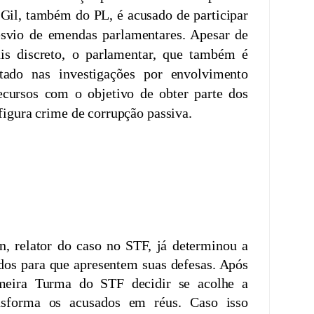
 Gil, também do PL, é acusado de participar
vio de emendas parlamentares. Apesar de
ais discreto, o parlamentar, que também é
itado nas investigações por envolvimento
ecursos com o objetivo de obter parte dos
nfigura crime de corrupção passiva.
te base eleitoral no Maranhão, ainda não se
e sobre as acusações. Ele, assim como
r sua defesa preliminar ao STF nos próximos
n, relator do caso no STF, já determinou a
dos para que apresentem suas defesas. Após
imeira Turma do STF decidir se acolhe a
sforma os acusados em réus. Caso isso