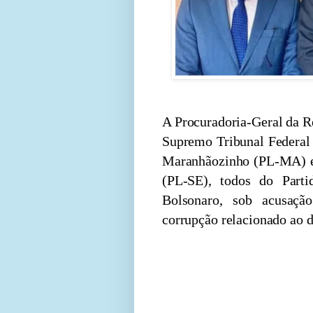
A Procuradoria-Geral da R
Supremo Tribunal Federal 
Maranhãozinho (PL-MA) e
(PL-SE), todos do Partid
Bolsonaro, sob acusaç
corrupção relacionado ao 
Os três parlamentares, q
Deputados, são acusad
participação em organiza