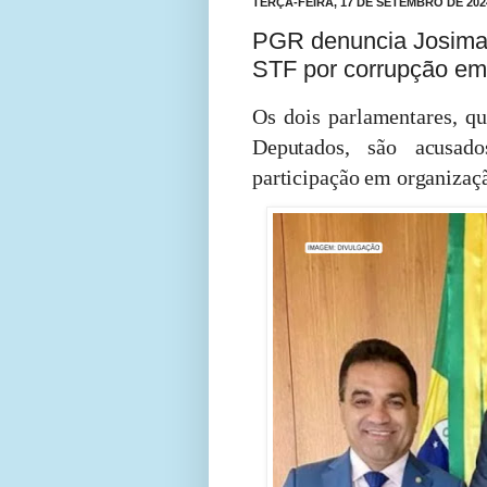
TERÇA-FEIRA, 17 DE SETEMBRO DE 202
PGR denuncia Josimar
STF por corrupção e
Os dois parlamentares, q
Deputados, são acusad
participação em organizaç