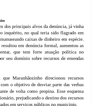
companhada pela PGR, apura o desvio de R$
destinadas à Prefeitura de São José de
 capital maranhense, São Luís.
alos
 dos principais alvos da denúncia, já vinha
o inquérito, no qual teria sido flagrado em
l manuseando caixas de dinheiro em espécie.
 resultou em denúncia formal, aumentou as
entar, que tem forte atuação política no
or seu domínio sobre recursos de emendas
m que Maranhãozinho direcionou recursos
com o objetivo de desviar parte das verbas
tante de volta como propina. Esse esquema
ionário, prejudicando o destino dos recursos
cados em serviços públicos no município.