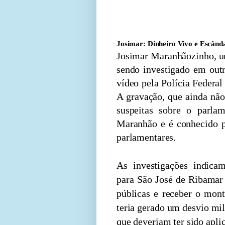
pela Polícia Federal e a
1,6 milhão em emendas 
Ribamar, cidade próxima à
Josimar: Dinheiro Vivo e Escând
Josimar Maranhãozinho, um
sendo investigado em outr
vídeo pela Polícia Federa
A gravação, que ainda não
suspeitas sobre o parlam
Maranhão e é conhecido p
parlamentares.
As investigações indica
para São José de Ribamar 
públicas e receber o mon
teria gerado um desvio mil
que deveriam ter sido apli