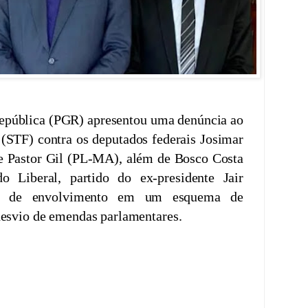
epública (PGR) apresentou uma denúncia ao
(STF) contra os deputados federais Josimar
 Pastor Gil (PL-MA), além de Bosco Costa
o Liberal, partido do ex-presidente Jair
ão de envolvimento em um esquema de
desvio de emendas parlamentares.
ue integram o “baixo clero” da Câmara dos
os dos crimes de corrupção passiva e
ção criminosa. A investigação, conduzida