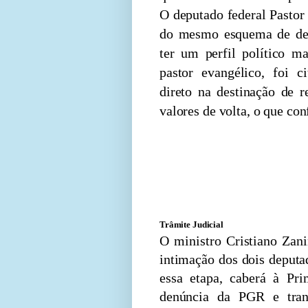
O deputado federal Pastor
do mesmo esquema de des
ter um perfil político m
pastor evangélico, foi c
direto na destinação de r
valores de volta, o que co
Pastor Gil, que possui for
manifestou publicament
Josimar, deverá apresenta
dias.
Trâmite Judicial
O ministro Cristiano Zani
intimação dos dois deputa
essa etapa, caberá à Pr
denúncia da PGR e tran