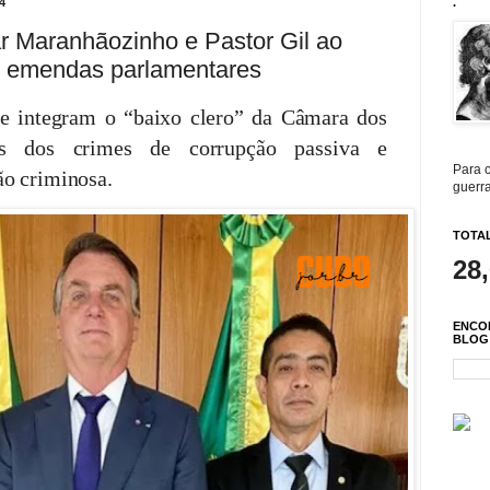
4
.
 Maranhãozinho e Pastor Gil ao
m emendas parlamentares
ue integram o “baixo clero” da Câmara dos
os dos crimes de corrupção passiva e
Para c
ão criminosa.
guerra
TOTAL
28
ENCO
BLOG