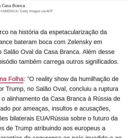
a Casa Branca
AMERICA / Getty Images via AFP
o na história da espetacularização da
 Vance bateram boca com Zelensky em
no Salão Oval da Casa Branca. Além desse
pisódio também carrega outros significados.
na Folha
: "O reality show da humilhação de
r Trump, no Salão Oval, concluiu a ruptura
 o alinhamento da Casa Branca à Rússia de
icado por ameaças, insultos e acusações,
es bilaterais EUA/Rússia sobre o futuro da
es de Trump atribuindo aos europeus a
garantias de segurança ao país invadido e ao