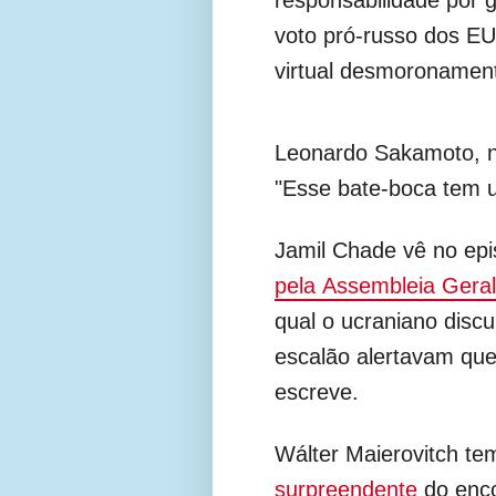
voto pró-russo dos EU
virtual desmoronamen
Leonardo Sakamoto,
"Esse bate-boca tem um
Jamil Chade vê no ep
pela
Assembleia Gera
qual o ucraniano discu
escalão alertavam que 
escreve.
Wálter Maierovitch t
surpreendente
do enco