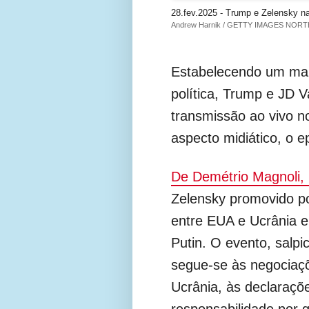
28.fev.2025 - Trump e Zelensky n
Andrew Harnik / GETTY IMAGES NORTH 
Estabelecendo um marc
política, Trump e JD
transmissão ao vivo 
aspecto midiático, o e
De Demétrio Magnoli, 
Zelensky promovido po
entre EUA e Ucrânia e
Putin. O evento, salp
segue-se às negociaçõ
Ucrânia, às declaraçõ
responsabilidade por 