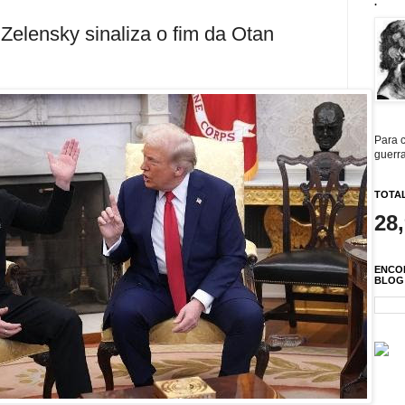
.
Zelensky sinaliza o fim da Otan
Para c
guerra
TOTAL
28
ENCO
BLOG