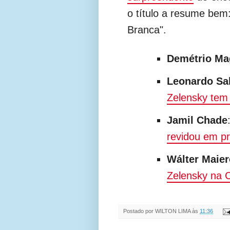
o título a resume bem
Branca".
Demétrio Ma
Leonardo S
Zelensky tem 
Jamil Chade
revidou em pr
Wálter Maier
Zelensky na 
Postado por
WILTON LIMA
às
11:36