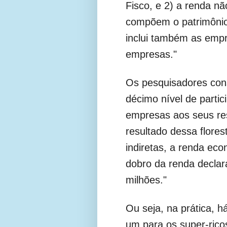
Fisco, e 2) a renda nã
compõem o patrimônio
inclui também as emp
empresas."
Os pesquisadores cons
décimo nível de parti
empresas aos seus res
resultado dessa flores
indiretas, a renda ec
dobro da renda declar
milhões."
Ou seja, na prática, há
um para os super-ricos