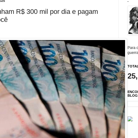
025
.
nham R$ 300 mil por dia e pagam
ocê
Para c
guerra
TOTAL
25
ENCO
BLOG