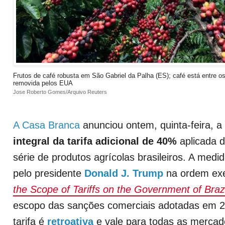
Frutos de café robusta em São Gabriel da Palha (ES); café está entre os 
removida pelos EUA
Jose Roberto Gomes/Arquivo Reuters
A Casa Branca
anunciou ontem, quinta-feira, a
integral da tarifa adicional de 40%
aplicada d
série de produtos agrícolas brasileiros. A medid
pelo presidente
Donald J. Trump
na ordem ex
the Scope of Tariffs on the Government of Brazi
escopo das sanções comerciais adotadas em 20
tarifa é
retroativa
e vale para todas as mercad