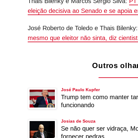
Thais Bilenky e Marcos Sergio Silva:
PT
eleição decisiva ao Senado e se apoia 
José Roberto de Toledo e Thais Bilenky
mesmo que eleitor não sinta, diz cientist
Outros olha
José Paulo Kupfer
Trump tem como manter tar
funcionando
Josias de Souza
Se não quer ser vidraça, Mo
fornecer pedras