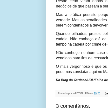
Desde cedo viram donos de
negócios de que passam a ser 
Mas a prática persiste por
verdade. Mas as penalidades 
serem condenados a devolver 
Quando pilhados, presos p
cadeia. Não conheço até aqu
tempo na cadeia por crime de 
Não conheço nenhum caso de
vendidos para fins de ressarci
O mais vergonhoso é que os 
podemos constatar aqui no M
Do Blog do Cardoso/UOL/Folha de
Postado por
WILTON LIMA
às
19:28
3 comentários: