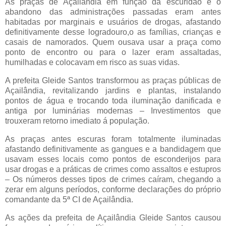
As praças de Açailândia em função da escuridão e o
abandono das administrações passadas eram antes
habitadas por marginais e usuários de drogas, afastando
definitivamente desse logradouro,o as famílias, crianças e
casais de namorados. Quem ousava usar a praça como
ponto de encontro ou para o lazer eram assaltadas,
humilhadas e colocavam em risco as suas vidas.
A prefeita Gleide Santos transformou as praças públicas de
Açailândia, revitalizando jardins e plantas, instalando
pontos de água e trocando toda iluminação danificada e
antiga por luminárias modernas – Investimentos que
trouxeram retorno imediato á população.
As praças antes escuras foram totalmente iluminadas
afastando definitivamente as gangues e a bandidagem que
usavam esses locais como pontos de esconderijos para
usar drogas e a práticas de crimes como assaltos e estupros
– Os números desses tipos de crimes caíram, chegando a
zerar em alguns períodos, conforme declarações do próprio
comandante da 5ª CI de Açailândia.
As ações da prefeita de Açailândia Gleide Santos causou