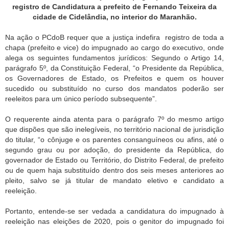
registro de Candidatura a prefeito de Fernando Teixeira da
cidade de Cidelândia, no interior do Maranhão.
Na ação o PCdoB requer que a justiça indefira
registro de toda a
chapa (prefeito e vice) do impugnado ao cargo do executivo, onde
alega os seguintes fundamentos jurídicos: Segundo o Artigo 14,
parágrafo 5º, da Constituição Federal, “o Presidente da República,
os Governadores de Estado, os Prefeitos e quem os houver
sucedido ou substituído no curso dos mandatos poderão ser
reeleitos para um único período subsequente”.
O requerente ainda atenta para o parágrafo 7º do mesmo artigo
que dispões que são inelegíveis, no território nacional de jurisdição
do titular, “o cônjuge e os parentes consanguíneos ou afins, até o
segundo grau ou por adoção, do presidente da República, do
governador de Estado ou Território, do Distrito Federal, de prefeito
ou de quem haja substituído dentro dos seis meses anteriores ao
pleito, salvo se já titular de mandato eletivo e candidato a
reeleição.
Portanto, entende-se ser vedada a candidatura do impugnado à
reeleição nas eleições de 2020, pois o genitor do impugnado foi