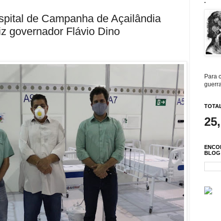
.
pital de Campanha de Açailândia
iz governador Flávio Dino
Para c
guerra
TOTAL
25
ENCO
BLOG