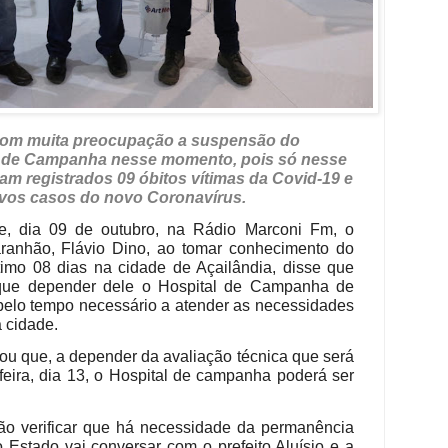
r com muita preocupação a suspensão do
l de Campanha nesse momento, pois só nesse
am registrados 09 óbitos vítimas da Covid-19 e
vos casos do novo Coronavírus.
je, dia 09 de outubro, na Rádio Marconi Fm, o
ranhão, Flávio Dino, ao tomar conhecimento do
timo 08 dias na cidade de Açailândia, disse que
que depender dele o Hospital de Campanha de
elo tempo necessário a atender as necessidades
 cidade.
u que, a depender da avaliação técnica que será
-feira, dia 13, o Hospital de campanha poderá ser
ão verificar que há necessidade da permanência
 Estado vai conversar com o prefeito Aluísio e a