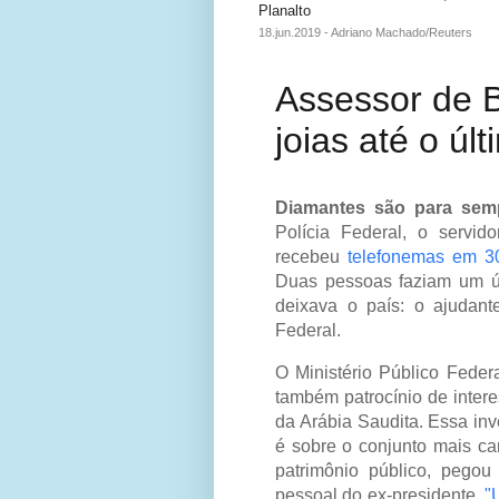
Planalto
18.jun.2019 - Adriano Machado/Reuters
Assessor de B
joias até o úl
Diamantes são para sem
Polícia Federal, o servid
recebeu
telefonemas em 3
Duas pessoas faziam um úl
deixava o país: o ajudant
Federal.
O Ministério Público Federa
também patrocínio de intere
da Arábia Saudita. Essa in
é sobre o conjunto mais c
patrimônio público, pegou
pessoal do ex-presidente.
"