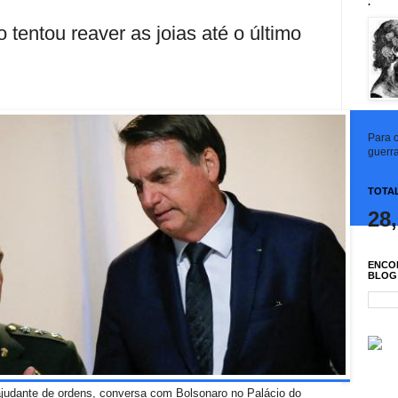
.
tentou reaver as joias até o último
Para c
guerra
TOTAL
28
ENCO
BLOG
ajudante de ordens, conversa com Bolsonaro no Palácio do