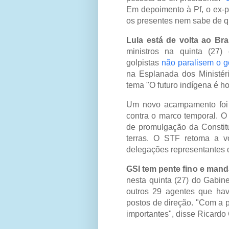
Em depoimento à Pf, o ex-pr
os presentes nem sabe de q
Lula está de volta ao Bra
ministros na quinta (27
golpistas
não paralisem o 
na Esplanada dos Ministéri
tema "O futuro indígena é h
Um novo acampamento foi m
contra o marco temporal. O 
de promulgação da Constit
terras. O STF retoma a v
delegações representantes d
GSI tem pente fino e mand
nesta quinta (27) do Gabine
outros 29 agentes que hav
postos de direção. "Com a p
importantes", disse Ricardo C