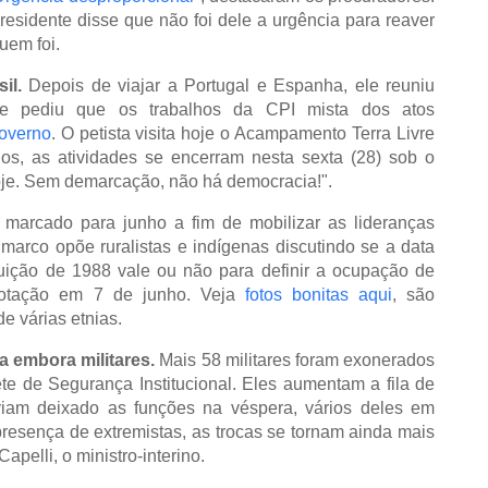
esidente disse que não foi dele a urgência para reaver
uem foi.
sil.
Depois de viajar a Portugal e Espanha, ele reuniu
) e pediu que os trabalhos da CPI mista dos atos
governo
. O petista visita hoje o Acampamento Terra Livre
os, as atividades se encerram nesta sexta (28) sob o
oje. Sem demarcação, não há democracia!".
arcado para junho a fim de mobilizar as lideranças
marco opõe ruralistas e indígenas discutindo se a data
uição de 1988 vale ou não para definir a ocupação de
otação em 7 de junho. Veja
fotos bonitas aqui
, são
e várias etnias.
a embora militares.
Mais 58 militares foram exonerados
te de Segurança Institucional. Eles aumentam a fila de
iam deixado as funções na véspera, vários deles em
resença de extremistas, as trocas se tornam ainda mais
apelli, o ministro-interino.