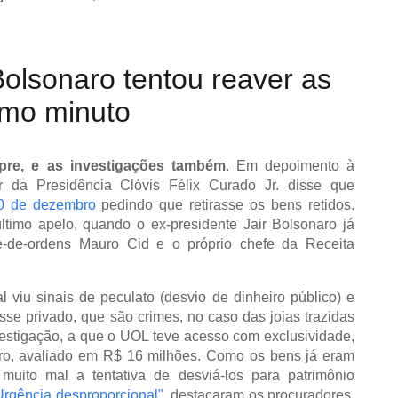
olsonaro tentou reaver as
timo minuto
pre, e as investigações também
. Em depoimento à
or da Presidência Clóvis Félix Curado Jr. disse que
0 de dezembro
pedindo que retirasse os bens retidos.
timo apelo, quando o ex-presidente Jair Bolsonaro já
e-de-ordens Mauro Cid e o próprio chefe da Receita
l viu sinais de peculato (desvio de dinheiro público) e
sse privado, que são crimes, no caso das joias trazidas
vestigação, a que o UOL teve acesso com exclusividade,
aro, avaliado em R$ 16 milhões. Como os bens já eram
 muito mal a tentativa de desviá-los para patrimônio
Urgência desproporcional"
, destacaram os procuradores.