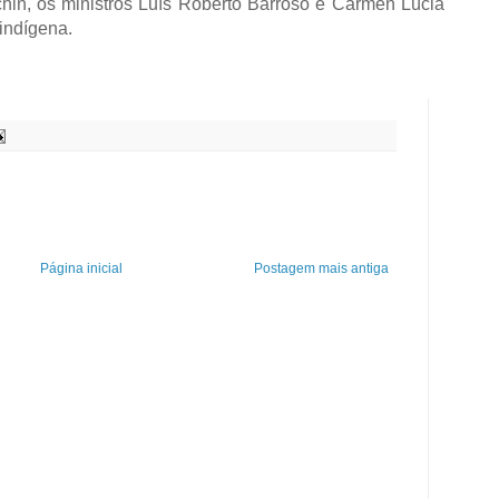
in, os ministros Luís Roberto Barroso e Carmen Lúcia
 indígena.
Página inicial
Postagem mais antiga