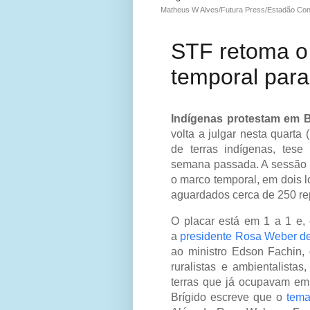
Matheus W Alves/Futura Press/Estadão Co
STF retoma o
temporal par
Indígenas protestam em Br
volta a julgar nesta quart
de terras indígenas, tes
semana passada. A sessão 
o marco temporal, em dois lo
aguardados cerca de 250 rep
O placar está em 1 a 1 e, 
a
presidente Rosa Weber de
ao ministro Edson Fachin,
ruralistas e ambientalist
terras que já ocupavam em 
Brígido escreve que o
tema