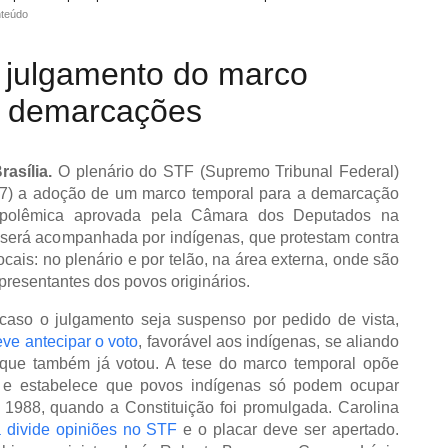
nteúdo
 julgamento do marco
a demarcações
asília.
O plenário do STF (Supremo Tribunal Federal)
a (7) a adoção de um marco temporal para a demarcação
e polêmica aprovada pela Câmara dos Deputados na
será acompanhada por indígenas, que protestam contra
cais: no plenário e por telão, na área externa, onde são
resentantes dos povos originários.
caso o julgamento seja suspenso por pedido de vista,
ve antecipar o voto
, favorável aos indígenas, se aliando
 que também já votou. A tese do marco temporal opõe
as, e estabelece que povos indígenas só podem ocupar
1988, quando a Constituição foi promulgada. Carolina
 divide opiniões no STF
e o placar deve ser apertado.