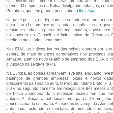
Os investidores também estarão atentos aos resultados
menos 33 empresas da Bolsa divulgando balanços, com d
Petrobras, que têm grande peso sobre o
Ibovespa
.
Na parte política, os deputados e senadores retornam do r
terça-feira (1) com foco nas pautas econômicas do gover
destaque ainda está para a reforma tributária, novo marco f
do governo no Conselho Administrativo de Recursos Fi
medidas provisórias pendentes.
Nos EUA, os índices futuros das bolsas operam em leve 
espera de mais balanços corporativos nos próximos dia
Amazon, além do novo relatório de emprego dos EUA, o c
divulgado na sexta-feira (4).
Na Europa, as bolsas abriram em leve alta, enquanto inves
balanços de grandes empresas locais e novos dad
crescimento da zona do euro. O Produto Interno Bruto (PIB
0,3% no segundo trimestre em relação aos três meses an
do bloco abandonando a recessão técnica em que havi
anterior. A inflação anual desacelerou para 5,3% em julho
pouco acima do esperado. As vendas no varejo da Aleman
ante maio, frustrando a expectativa do mercado, que previ