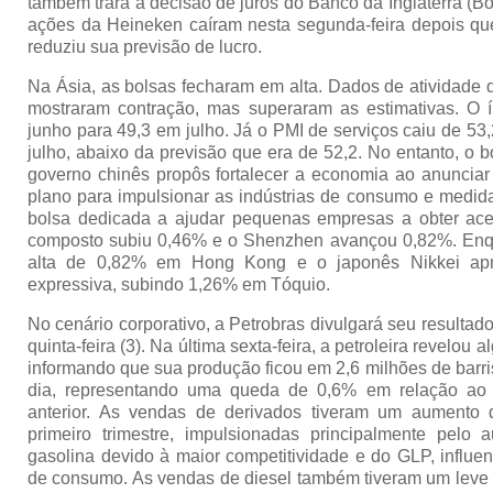
também trará a decisão de juros do Banco da Inglaterra (BoE
ações da Heineken caíram nesta segunda-feira depois qu
reduziu sua previsão de lucro.
Na Ásia, as bolsas fecharam em alta. Dados de atividade d
mostraram contração, mas superaram as estimativas. O 
junho para 49,3 em julho. Já o PMI de serviços caiu de 53
julho, abaixo da previsão que era de 52,2. No entanto, o 
governo chinês propôs fortalecer a economia ao anunciar 
plano para impulsionar as indústrias de consumo e medi
bolsa dedicada a ajudar pequenas empresas a obter ac
composto subiu 0,46% e o Shenzhen avançou 0,82%. Enq
alta de 0,82% em Hong Kong e o japonês Nikkei apr
expressiva, subindo 1,26% em Tóquio.
No cenário corporativo, a Petrobras divulgará seu resultad
quinta-feira (3). Na última sexta-feira, a petroleira revelou 
informando que sua produção ficou em 2,6 milhões de barri
dia, representando uma queda de 0,6% em relação ao
anterior. As vendas de derivados tiveram um aumento
primeiro trimestre, impulsionadas principalmente pel
gasolina devido à maior competitividade e do GLP, influe
de consumo. As vendas de diesel também tiveram um leve