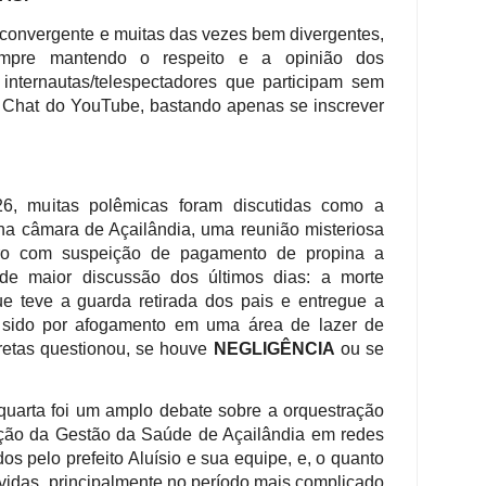
onvergente e muitas das vezes bem divergentes,
empre mantendo o respeito e a opinião dos
nternautas/telespectadores que participam sem
 Chat do YouTube, bastando apenas se inscrever
 26, muitas polêmicas foram discutidas como a
na câmara de Açailândia, uma reunião misteriosa
iagro com suspeição de pagamento de propina a
 de maior discussão dos últimos dias: a morte
e teve a guarda retirada dos pais e entregue a
a sido por afogamento em uma área de lazer de
retas questionou, se houve
NEGLIGÊNCIA
ou se
uarta foi um amplo debate sobre a orquestração
ão da Gestão da Saúde de Açailândia em redes
os pelo prefeito Aluísio e sua equipe, e, o quanto
 vidas, principalmente no período mais complicado