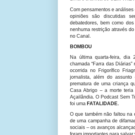
Com pensamentos e análises c
opiniões são discutidas s
debatedores, bem como dos i
nenhuma restrição através do
no Canal.
BOMBOU
Na última quarta-feira, dia
chamada “Farra das Diárias” 
ocorrida no Frigorífico Fr
jornalista, além do assunto
prematura de uma criança qu
Casa Abrigo – a morte teri
Açailândia. O Podcast Sem T
foi uma
FATALIDADE.
O que também não faltou na q
de uma campanha de difamaç
sociais – os avanços alcançad
foram importantes para salvar