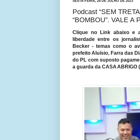
SEXTA-FEIRA, 28 DE JULHO DE 2023
Podcast “SEM TRETAS” 
“BOMBOU”. VALE A P
Clique no Link abaixo e 
liberdade entre os jornal
Becker - temas como o av
prefeito Aluísio, Farra das D
do PL com suposto pagamen
a guarda da CASA ABRIGO