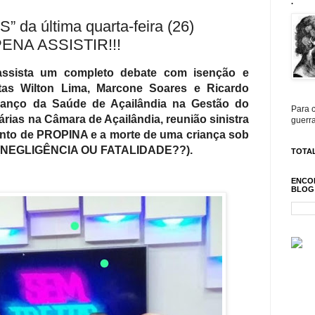
.
da última quarta-feira (26)
ENA ASSISTIR!!!
assista um completo debate com isenção e
istas Wilton Lima, Marcone Soares e Ricardo
anço da Saúde de Açailândia na Gestão do
Para c
iárias na Câmara de Açailândia, reunião sinistra
guerra
to de PROPINA e a morte de uma criança sob
 (NEGLIGÊNCIA OU FATALIDADE??).
TOTAL
ENCO
BLOG