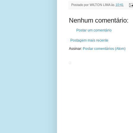
Postado por
WILTON LIMA
às
10:41
Nenhum comentário:
Postar um comentário
Postagem mais recente
Assinar:
Postar comentários (Atom)