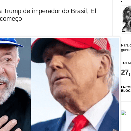
.
 Trump de imperador do Brasil; El
o começo
Para c
guerra
TOTAL
27
ENCO
BLOG