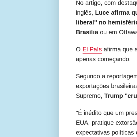
No artigo, com destaq
inglês,
Luce afirma q
liberal" no hemisfér
Brasília
ou em Ottaw
O
El País
afirma que a
apenas começando.
Segundo a reportagem 
exportações brasileira
Supremo,
Trump "cru
"É inédito que um pre
EUA, pratique extorsã
expectativas políticas 