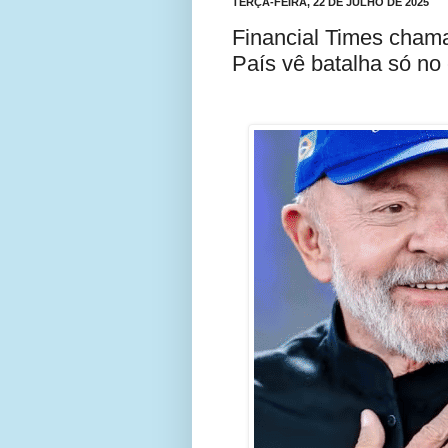
TERÇA-FEIRA, 22 DE JULHO DE 2025
Financial Times chama
País vê batalha só n