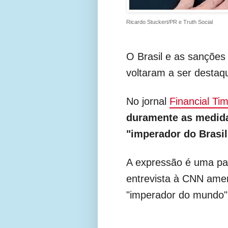
Ricardo Stuckert/PR e Truth Social
O Brasil e as sanções
voltaram a ser destaqu
No jornal
Financial Ti
duramente as medid
"imperador do Brasil
A expressão é uma par
entrevista à CNN ame
"imperador do mundo"