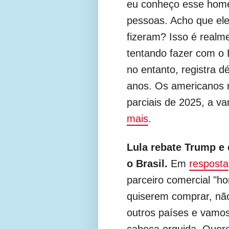
eu conheço esse homem
pessoas. Acho que el
fizeram? Isso é realm
tentando fazer com o B
no entanto, registra d
anos. Os americanos
parciais de 2025, a v
mais
.
Lula rebate Trump e 
o Brasil.
Em
resposta
parceiro comercial "ho
quiserem comprar, não
outros países e vamos
cabeça erguida. Quero