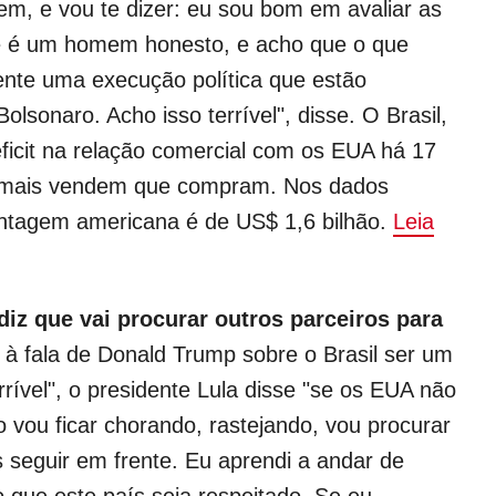
, e vou te dizer: eu sou bom em avaliar as
e é um homem honesto, e acho que o que
ente uma execução política que estão
olsonaro. Acho isso terrível", disse. O Brasil,
éficit na relação comercial com os EUA há 17
 mais vendem que compram. Nos dados
antagem americana é de US$ 1,6 bilhão.
Leia
diz que vai procurar outros parceiros para
à fala de Donald Trump sobre o Brasil ser um
rrível", o presidente Lula disse "se os EUA não
 vou ficar chorando, rastejando, vou procurar
 seguir em frente. Eu aprendi a andar de
 que este país seja respeitado. Se eu