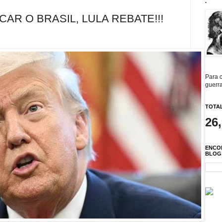
.
CAR O BRASIL, LULA REBATE!!!
Para c
guerra
TOTAL
26
ENCO
BLOG