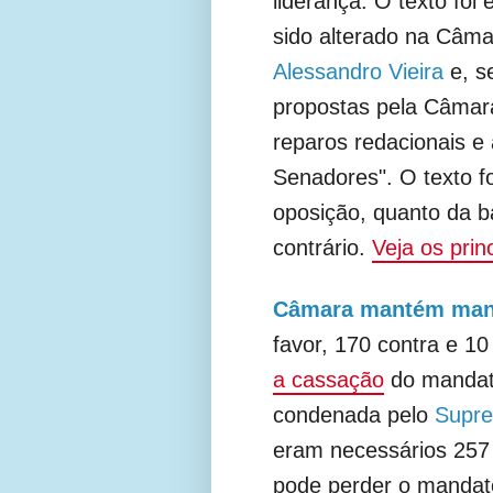
liderança. O texto foi
sido alterado na Câma
Alessandro Vieira
e, s
propostas pela Câmara
reparos redacionais e 
Senadores". O texto f
oposição, quanto da 
contrário.
Veja os prin
Câmara mantém mand
favor, 170 contra e 
a cassação
do mandat
condenada pelo
Supre
eram necessários 257 
pode perder o mandato 