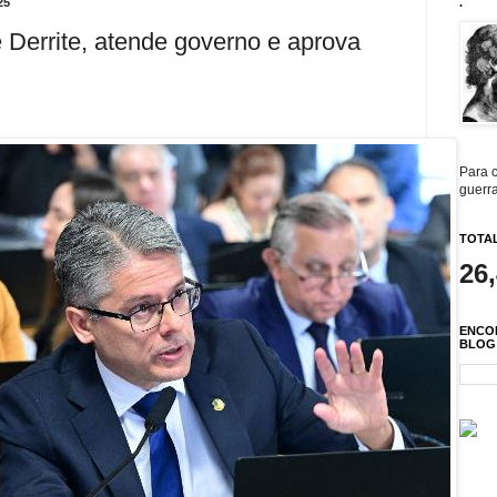
25
.
Derrite, atende governo e aprova
Para c
guerra
TOTAL
26
ENCO
BLOG