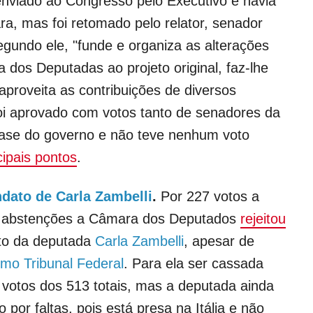
 enviado ao Congresso pelo Executivo e havia
ra, mas foi retomado pelo relator, senador
egundo ele, "funde e organiza as alterações
 dos Deputadas ao projeto original, faz-lhe
aproveita as contribuições de diversos
oi aprovado com votos tanto de senadores da
base do governo e não teve nenhum voto
cipais pontos
.
ato de Carla Zambelli
.
Por 227 votos a
10 abstenções a Câmara dos Deputados
rejeitou
o da deputada
Carla Zambelli
, apesar de
mo Tribunal Federal
. Para ela ser cassada
votos dos 513 totais, mas a deputada ainda
por faltas, pois está presa na Itália e não