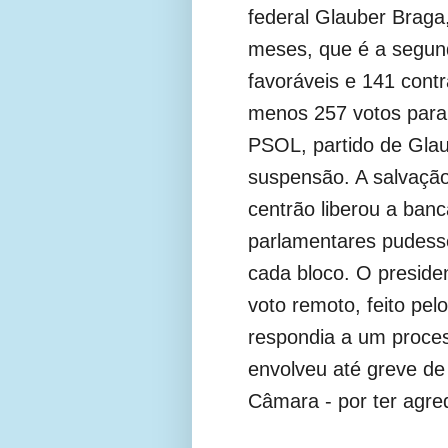
federal Glauber Braga
meses, que é a segun
favoráveis e 141 cont
menos 257 votos para 
PSOL, partido de Glau
suspensão. A salvação 
centrão liberou a ban
parlamentares pudesse
cada bloco. O presid
voto remoto, feito pel
respondia a um proce
envolveu até greve d
Câmara - por ter agr