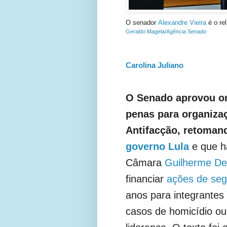
O senador
Alexandre Vieira
é o re
Geraldo Magela
/
Agência Senado
Carolina Juliano
O Senado aprovou on
penas para organiza
Antifacção, retomand
governo Lula
e que ha
Câmara
Guilherme Der
financiar
ações de seg
anos para integrantes
casos de homicídio o