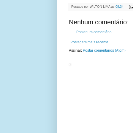
Postado por
WILTON LIMA
às
09:34
Nenhum comentário:
Postar um comentário
Postagem mais recente
Assinar:
Postar comentários (Atom)