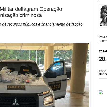
.
 Militar deflagram Operação
anização criminosa
o de recursos públicos e financiamento de facção
Para c
guerra
TOTAL
28
ENCO
BLOG