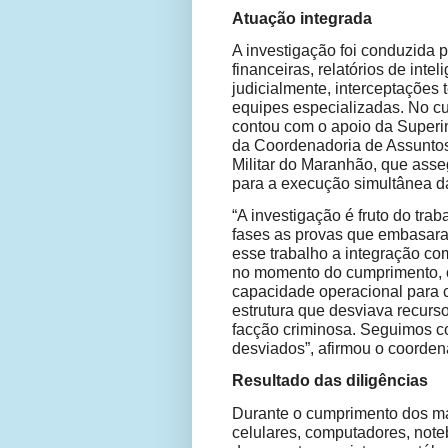
Atuação integrada
A investigação foi conduzida 
financeiras, relatórios de inte
judicialmente, interceptações 
equipes especializadas. No 
contou com o apoio da Superin
da Coordenadoria de Assuntos E
Militar do Maranhão, que ass
para a execução simultânea da
“A investigação é fruto do tra
fases as provas que embasar
esse trabalho a integração com 
no momento do cumprimento, o
capacidade operacional para c
estrutura que desviava recurs
facção criminosa. Seguimos c
desviados”, afirmou o coorden
Resultado das diligências
Durante o cumprimento dos m
celulares, computadores, not