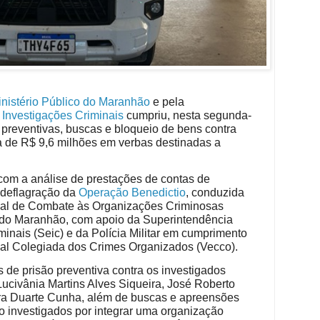
nistério Público do Maranhão
e pela
 Investigações Criminais
cumpriu, nesta segunda-
s preventivas, buscas e bloqueio de bens contra
a de R$ 9,6 milhões em verbas destinadas a
com a análise de prestações de contas de
a deflagração da
Operação Benedictio
, conduzida
ial de Combate às Organizações Criminosas
o do Maranhão, com apoio da Superintendência
minais (Seic) e da Polícia Militar em cumprimento
al Colegiada dos Crimes Organizados (Vecco).
de prisão preventiva contra os investigados
ucivânia Martins Alves Siqueira, José Roberto
ra Duarte Cunha, além de buscas e apreensões
o investigados por integrar uma organização