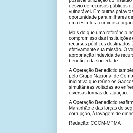
possível utilização do Instit
desvio de recursos públicos 
vulnerável. Em outras palavra
oportunidade para milhares de
uma estrutura criminosa organ
Mais do que uma referência n
compromisso das instituições
recursos públicos destinado
efetivamente sua missão. O v
apropriação indevida de recur
benefício da sociedade.
A Operação Benedictio també
pelo Grupo Nacional de Comb
iniciativa que reúne os Gaeco
simultâneas voltadas ao enfr
diversas formas de atuação.
A Operação Benedictio reafirm
Maranhão e das forças de seg
corrupção, à lavagem de dinhe
Redação: CCOM-MPMA