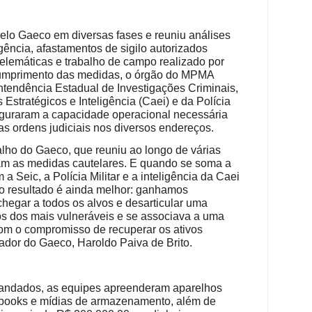
pelo Gaeco em diversas fases e reuniu análises
ligência, afastamentos de sigilo autorizados
telemáticas e trabalho de campo realizado por
cumprimento das medidas, o órgão do MPMA
tendência Estadual de Investigações Criminais,
stratégicos e Inteligência (Caei) e da Polícia
eguraram a capacidade operacional necessária
s ordens judiciais nos diversos endereços.
balho do Gaeco, que reuniu ao longo de várias
am as medidas cautelares. E quando se soma a
a Seic, a Polícia Militar e a inteligência da Caei
 resultado é ainda melhor: ganhamos
hegar a todos os alvos e desarticular uma
os dos mais vulneráveis e se associava a uma
om o compromisso de recuperar os ativos
ador do Gaeco, Haroldo Paiva de Brito.
andados, as equipes apreenderam aparelhos
ebooks e mídias de armazenamento, além de