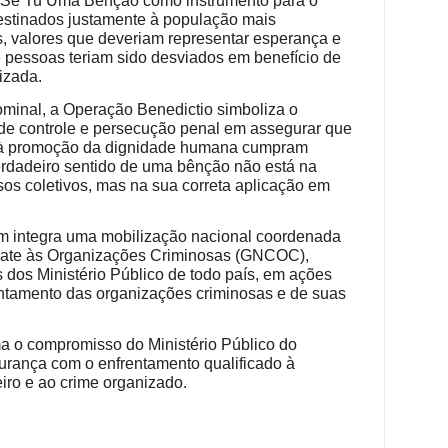
uto Sê Tu Uma Bênção como instrumento para o
destinados justamente à população mais
s, valores que deveriam representar esperança e
 pessoas teriam sido desviados em benefício de
izada.
ominal, a Operação Benedictio simboliza o
 de controle e persecução penal em assegurar que
s à promoção da dignidade humana cumpram
erdadeiro sentido de uma bênção não está na
sos coletivos, mas na sua correta aplicação em
m integra uma mobilização nacional coordenada
ate às Organizações Criminosas (GNCOC),
s dos Ministério Público de todo país, em ações
entamento das organizações criminosas e de suas
a o compromisso do Ministério Público do
urança com o enfrentamento qualificado à
iro e ao crime organizado.