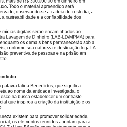
eis, mais de R$ 300.000,00 em dinheiro em
luxo. Todo o material apreendido será
ervado, observando-se a cadeia de custódia, a
, a rastreabilidade e a confiabilidade dos
e mídias digitais serão encaminhados ao
ontra Lavagem de Dinheiro (LAB-LD/MPMA) para
, enquanto os demais bens permanecerão sob a
s, conforme sua natureza e destinação legal. A
risão preventiva de pessoas e na prisão em
tro.
nedictio
palavra latina Benedictus, que significa
reta ao nome da entidade investigada, o
A escolha busca estabelecer um contraste
cial que inspirou a criação da instituição e os
o.
tureza existem para promover solidariedade,
ocial, os elementos reunidos apontam para a