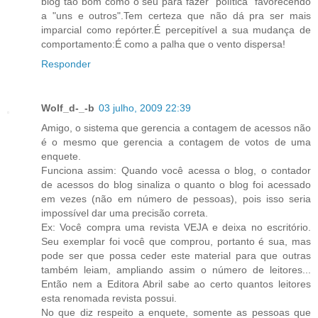
blog tão bom como o seu para fazer "política" favorecendo
a "uns e outros".Tem certeza que não dá pra ser mais
imparcial como repórter.É percepitível a sua mudança de
comportamento:É como a palha que o vento dispersa!
Responder
Wolf_d-_-b
03 julho, 2009 22:39
Amigo, o sistema que gerencia a contagem de acessos não
é o mesmo que gerencia a contagem de votos de uma
enquete.
Funciona assim: Quando você acessa o blog, o contador
de acessos do blog sinaliza o quanto o blog foi acessado
em vezes (não em número de pessoas), pois isso seria
impossível dar uma precisão correta.
Ex: Você compra uma revista VEJA e deixa no escritório.
Seu exemplar foi você que comprou, portanto é sua, mas
pode ser que possa ceder este material para que outras
também leiam, ampliando assim o número de leitores...
Então nem a Editora Abril sabe ao certo quantos leitores
esta renomada revista possui.
No que diz respeito a enquete, somente as pessoas que