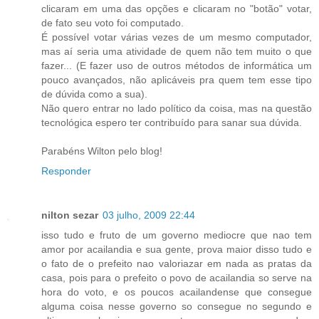
clicaram em uma das opções e clicaram no "botão" votar,
de fato seu voto foi computado.
É possível votar várias vezes de um mesmo computador,
mas aí seria uma atividade de quem não tem muito o que
fazer... (E fazer uso de outros métodos de informática um
pouco avançados, não aplicáveis pra quem tem esse tipo
de dúvida como a sua).
Não quero entrar no lado político da coisa, mas na questão
tecnológica espero ter contribuído para sanar sua dúvida.
Parabéns Wilton pelo blog!
Responder
nilton sezar
03 julho, 2009 22:44
isso tudo e fruto de um governo mediocre que nao tem
amor por acailandia e sua gente, prova maior disso tudo e
o fato de o prefeito nao valoriazar em nada as pratas da
casa, pois para o prefeito o povo de acailandia so serve na
hora do voto, e os poucos acailandense que consegue
alguma coisa nesse governo so consegue no segundo e