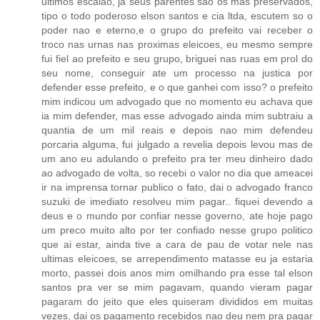
ultimos escalao, ja seus parentes sao os mas preservados,
tipo o todo poderoso elson santos e cia ltda, escutem so o
poder nao e eterno,e o grupo do prefeito vai receber o
troco nas urnas nas proximas eleicoes, eu mesmo sempre
fui fiel ao prefeito e seu grupo, briguei nas ruas em prol do
seu nome, conseguir ate um processo na justica por
defender esse prefeito, e o que ganhei com isso? o prefeito
mim indicou um advogado que no momento eu achava que
ia mim defender, mas esse advogado ainda mim subtraiu a
quantia de um mil reais e depois nao mim defendeu
porcaria alguma, fui julgado a revelia depois levou mas de
um ano eu adulando o prefeito pra ter meu dinheiro dado
ao advogado de volta, so recebi o valor no dia que ameacei
ir na imprensa tornar publico o fato, dai o advogado franco
suzuki de imediato resolveu mim pagar.. fiquei devendo a
deus e o mundo por confiar nesse governo, ate hoje pago
um preco muito alto por ter confiado nesse grupo politico
que ai estar, ainda tive a cara de pau de votar nele nas
ultimas eleicoes, se arrependimento matasse eu ja estaria
morto, passei dois anos mim omilhando pra esse tal elson
santos pra ver se mim pagavam, quando vieram pagar
pagaram do jeito que eles quiseram divididos em muitas
vezes, dai os pagamento recebidos nao deu nem pra pagar