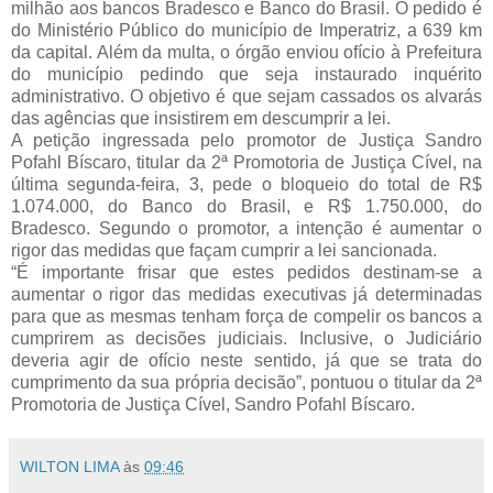
milhão aos bancos Bradesco e Banco do Brasil. O pedido é
do Ministério Público do município de Imperatriz, a 639 km
da capital. Além da multa, o órgão enviou ofício à Prefeitura
do município pedindo que seja instaurado inquérito
administrativo. O objetivo é que sejam cassados os alvarás
das agências que insistirem em descumprir a lei.
A petição ingressada pelo promotor de Justiça Sandro
Pofahl Bíscaro, titular da 2ª Promotoria de Justiça Cível, na
última segunda-feira, 3, pede o bloqueio do total de R$
1.074.000, do Banco do Brasil, e R$ 1.750.000, do
Bradesco. Segundo o promotor, a intenção é aumentar o
rigor das medidas que façam cumprir a lei sancionada.
“É importante frisar que estes pedidos destinam-se a
aumentar o rigor das medidas executivas já determinadas
para que as mesmas tenham força de compelir os bancos a
cumprirem as decisões judiciais. Inclusive, o Judiciário
deveria agir de ofício neste sentido, já que se trata do
cumprimento da sua própria decisão”, pontuou o titular da 2ª
Promotoria de Justiça Cível, Sandro Pofahl Bíscaro.
WILTON LIMA
às
09:46