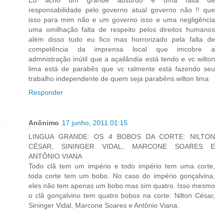
Eu acho um grande absurdo e uma falta de
responsabilidade pelo governo atual governo não !! que
isso para mim não e um governo isso e uma negligência
uma omilhação falta de respeito pelos direitos humanos
além disso tudo eu fico mas horrorizado pela falta de
competência da imprensa local que imcobre a
admnistração inútil que a açailândia está tendo e vc wilton
lima está de parabês que vc ralmente está fazendo seu
trabalho independente de quem seja parabêns wilton lima
Responder
Anônimo
17 junho, 2011 01:15
LINGUA GRANDE: OS 4 BOBOS DA CORTE: NILTON
CÉSAR, SININGER VIDAL, MARCONE SOARES E
ANTÔNIO VIANA
Todo clã tem um império e todo império tem uma corte,
toda corte tem um bobo. No caso do império gonçalvina,
eles não tem apenas um bobo mas sim quatro. Isso mesmo
o clã gonçalvino tem quatro bobos na corte: Nilton César,
Sininger Vidal, Marcone Soares e Antônio Viana.