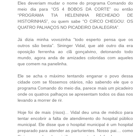
Eles deveriam mudar o nome do programa Comando do
meio dia para “OS 4 BOBOS DA CORTE” ou então
“PROGRAMA TIA HELENINHA RECHEADO DE
HISTORINHAS”, ou quem sabe “O CIRCO CHEGOU: OS
QUATRO PALHAÇOS NO PICADEIRO DA ALEGRIA”.
Já dizia minha vovozinha “todo esperto pensa que os
outros são besta”. Sininger Vidal, que até outro dia era
oposição ferrenha ao clã gonçalvino, detonando todo
mundo, agora anda de amizades coloridas com aqueles
que comem na panelinha.
Ele se acha o máximo tentando enganar o povo dessa
cidade com se fôssemos otários, não sabendo ele que o
programa Comando do meio dia, parece mais um picadeiro
onde os quatros palhaços se apresentam todos os dias nos
levando a morrer de rir.
Hoje foi de mais (risos)... Vidal deu uma de médico para
tentar encobrir a falta de atendimento do hospital público
municipal. Ele disse que o hospital municipal é um hospital
preparado para atender as parturientes. Nosso pai.... como