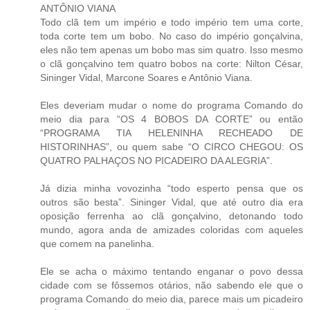
ANTÔNIO VIANA
Todo clã tem um império e todo império tem uma corte,
toda corte tem um bobo. No caso do império gonçalvina,
eles não tem apenas um bobo mas sim quatro. Isso mesmo
o clã gonçalvino tem quatro bobos na corte: Nilton César,
Sininger Vidal, Marcone Soares e Antônio Viana.
Eles deveriam mudar o nome do programa Comando do
meio dia para “OS 4 BOBOS DA CORTE” ou então
“PROGRAMA TIA HELENINHA RECHEADO DE
HISTORINHAS”, ou quem sabe “O CIRCO CHEGOU: OS
QUATRO PALHAÇOS NO PICADEIRO DA ALEGRIA”.
Já dizia minha vovozinha “todo esperto pensa que os
outros são besta”. Sininger Vidal, que até outro dia era
oposição ferrenha ao clã gonçalvino, detonando todo
mundo, agora anda de amizades coloridas com aqueles
que comem na panelinha.
Ele se acha o máximo tentando enganar o povo dessa
cidade com se fôssemos otários, não sabendo ele que o
programa Comando do meio dia, parece mais um picadeiro