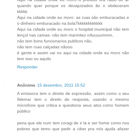
quando quer porque os dezajuizados ão o obdeceram
kkkkk
Aqui na cidade onde eu moro: as ruas são emburacadas e
o dinheiro emburacado na bola7kkkkkkkkkkkk
Aqui na cidade onde eu moro o hospital municipal não tem
lençol nas camas- não tem marmitez nAuuuummm,
não tem bons funcionarios publicos não,
não tem ruas calçadas nãooo.
é gente e assim vai no aqui na cidade onde eu moro não
tem isso ou aquilo
Responder
Anônimo
15 dezembro, 2011 15:52
A emissora tem o direito de expressão, assim como o seu
Ildemar tem o direito de resposta, usando o mesmo
microfone que critica e questiona seus atos como homem
público
pena que ele num tem coragi de ir la e ser home como nos
pobres que temo que pedir a ciber pra nós ajuda afazer