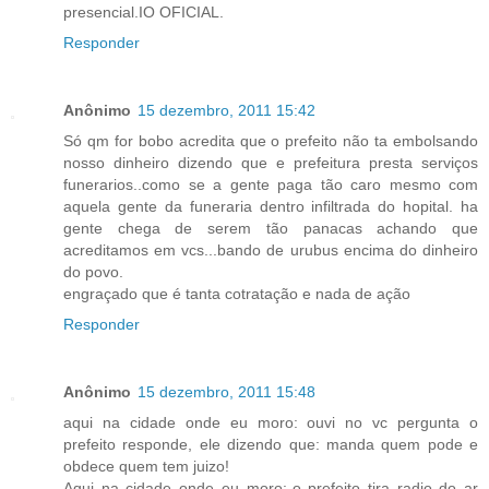
presencial.IO OFICIAL.
Responder
Anônimo
15 dezembro, 2011 15:42
Só qm for bobo acredita que o prefeito não ta embolsando
nosso dinheiro dizendo que e prefeitura presta serviços
funerarios..como se a gente paga tão caro mesmo com
aquela gente da funeraria dentro infiltrada do hopital. ha
gente chega de serem tão panacas achando que
acreditamos em vcs...bando de urubus encima do dinheiro
do povo.
engraçado que é tanta cotratação e nada de ação
Responder
Anônimo
15 dezembro, 2011 15:48
aqui na cidade onde eu moro: ouvi no vc pergunta o
prefeito responde, ele dizendo que: manda quem pode e
obdece quem tem juizo!
Aqui na cidade onde eu moro:-o prefeito tira radio do ar