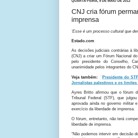
QUARTA-FEIRA, 9 DE MAIO DE 2012
CNJ cria fórum perman
imprensa
‘Esse é um processo cultural que de
Estado.com
As decisões judiciais contrárias à l
(CNJ) a criar um Fórum Nacional do 
pelo presidente do Conselho, Carl
unanimidade pelos integrantes do CN
Veja também:
Presidente do STF
Jornalistas palestinos e os limites
Ayres Britto afirmou que o fórum
Tribunal Federal (STF), que julgo
aprovada ainda no governo militar 
exercício da liberdade de imprensa.
O fórum, entretanto, não terá compet
liberdade de imprensa.
“Não podemos intervir em decisão do 