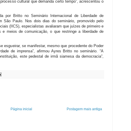
rocesso cultural que demanda certo tempo”, acrescentou o
da por Britto no Seminário Internacional de Liberdade de
 São Paulo. Nos dois dias do seminário, promovido pelo
ociais (IICS), especialistas avaliaram que juízes de primeiro e
s e meios de comunicação, o que restringe a liberdade de
 se esgueirar, se manifestar, mesmo que procedente do Poder
erdade de imprensa”, afirmou Ayres Britto no seminário. “A
nstituição, este pedestal de irmã siamesa da democracia”,
Página inicial
Postagem mais antiga