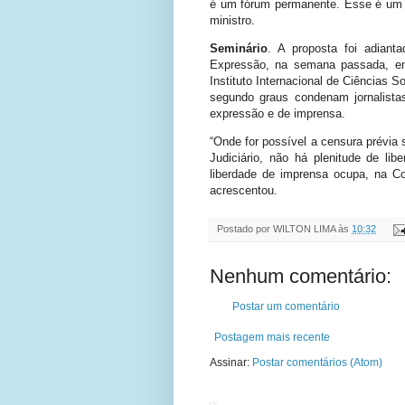
é um fórum permanente. Esse é um p
ministro.
Seminário
. A proposta foi adianta
Expressão, na semana passada, em
Instituto Internacional de Ciências S
segundo graus condenam jornalista
expressão e de imprensa.
“Onde for possível a censura prévia
Judiciário, não há plenitude de lib
liberdade de imprensa ocupa, na Co
acrescentou.
Postado por
WILTON LIMA
às
10:32
Nenhum comentário:
Postar um comentário
Postagem mais recente
Assinar:
Postar comentários (Atom)