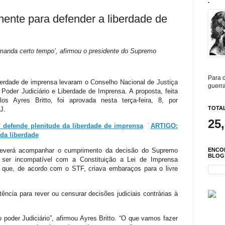
.
ente para defender a liberdade de
manda certo tempo’, afirmou o presidente do Supremo
Para c
iberdade de imprensa levaram o Conselho Nacional de Justiça
guerra
Poder Judiciário e Liberdade de Imprensa. A proposta, feita
os Ayres Britto, foi aprovada nesta terça-feira, 8, por
TOTAL
J.
25
 defende plenitude da liberdade de imprensa
ARTIGO:
 da liberdade
ENCO
 deverá acompanhar o cumprimento da decisão do Supremo
BLOG
u ser incompatível com a Constituição a Lei de Imprensa
e que, de acordo com o STF, criava embaraços para o livre
ência para rever ou censurar decisões judiciais contrárias à
poder Judiciário”, afirmou Ayres Britto. “O que vamos fazer