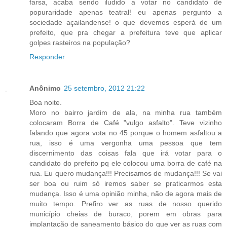
farsa, acaba sendo iludido a votar no candidato de
popuraridade apenas teatral! eu apenas pergunto a
sociedade açailandense! o que devemos esperá de um
prefeito, que pra chegar a prefeitura teve que aplicar
golpes rasteiros na população?
Responder
Anônimo
25 setembro, 2012 21:22
Boa noite.
Moro no bairro jardim de ala, na minha rua também
colocaram Borra de Café "vulgo asfalto". Teve vizinho
falando que agora vota no 45 porque o homem asfaltou a
rua, isso é uma vergonha uma pessoa que tem
discernimento das coisas fala que irá votar para o
candidato do prefeito pq ele colocou uma borra de café na
rua. Eu quero mudança!!! Precisamos de mudança!!! Se vai
ser boa ou ruim só iremos saber se praticarmos esta
mudança. Isso é uma opinião minha, não de agora mais de
muito tempo. Prefiro ver as ruas de nosso querido
município cheias de buraco, porem em obras para
implantação de saneamento básico do que ver as ruas com