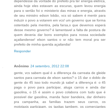
dependesse da vontade do prefeito pra ter energia eletrica,
ainda hoje eles estavam as escuras, quem levou energia
para o sertão foi o ministerio das minas e energia, através
de seu ministro edson lobão, vcs só sabem é mentir para
induzir o povo a votarem em vcs! um governo que se forma
ostentado pela mentira, pela farsa,o que devemos esperá
desse mesmo governo? é lamentavel a falta de postura de
quem deveria dar bons exemplos para nossa sociedade
açailandense! elson santos o sr não tem moral pra ser
prefeito de minha querida açailandia!
Responder
Anônimo
24 setembro, 2012 22:08
gente, vcs sabem qual é a diferença da carreata de gleide
santos para carreata de elson santos? o 15 dar o doblo de
gente do 45 isso todo mundo já sabe! a diferença é: o 45
paga o povo para participar, aluga carros e ainda dar
gasolina, o 15 é assim o povo colabora com tudo que é
possivel dar gasolina, manda fazer bandeira, dar dinheiro
pra campanha, as familias trazem seus carros, os
mototaxis participam, os taxitas tambem, os comerciantes